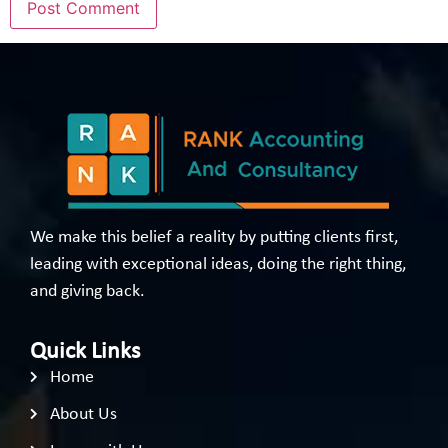
We make this belief a reality by putting clients first,
leading with exceptional ideas, doing the right thing,
and giving back.
Quick Links
Home
About Us