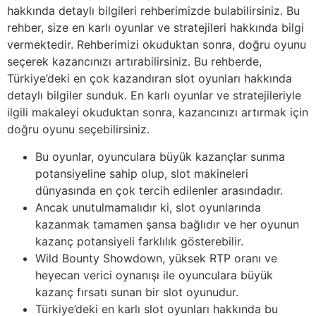
hakkında detaylı bilgileri rehberimizde bulabilirsiniz. Bu
rehber, size en karlı oyunlar ve stratejileri hakkında bilgi
vermektedir. Rehberimizi okuduktan sonra, doğru oyunu
seçerek kazancınızı artırabilirsiniz. Bu rehberde,
Türkiye’deki en çok kazandıran slot oyunları hakkında
detaylı bilgiler sunduk. En karlı oyunlar ve stratejileriyle
ilgili makaleyi okuduktan sonra, kazancınızı artırmak için
doğru oyunu seçebilirsiniz.
Bu oyunlar, oyunculara büyük kazançlar sunma
potansiyeline sahip olup, slot makineleri
dünyasında en çok tercih edilenler arasındadır.
Ancak unutulmamalıdır ki, slot oyunlarında
kazanmak tamamen şansa bağlıdır ve her oyunun
kazanç potansiyeli farklılık gösterebilir.
Wild Bounty Showdown, yüksek RTP oranı ve
heyecan verici oynanışı ile oyunculara büyük
kazanç fırsatı sunan bir slot oyunudur.
Türkiye’deki en karlı slot oyunları hakkında bu