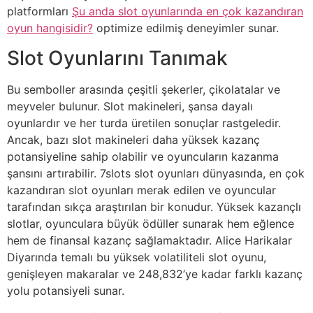
platformları
Şu anda slot oyunlarında en çok kazandıran
oyun hangisidir?
optimize edilmiş deneyimler sunar.
Slot Oyunlarını Tanımak
Bu semboller arasında çeşitli şekerler, çikolatalar ve
meyveler bulunur. Slot makineleri, şansa dayalı
oyunlardır ve her turda üretilen sonuçlar rastgeledir.
Ancak, bazı slot makineleri daha yüksek kazanç
potansiyeline sahip olabilir ve oyuncuların kazanma
şansını artırabilir. 7slots slot oyunları dünyasında, en çok
kazandıran slot oyunları merak edilen ve oyuncular
tarafından sıkça araştırılan bir konudur. Yüksek kazançlı
slotlar, oyunculara büyük ödüller sunarak hem eğlence
hem de finansal kazanç sağlamaktadır. Alice Harikalar
Diyarında temalı bu yüksek volatiliteli slot oyunu,
genişleyen makaralar ve 248,832’ye kadar farklı kazanç
yolu potansiyeli sunar.