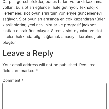
Çarpıcı görsel efektler, bonus turları ve farklı kazanma
yolları, bu slotları eğlenceli hale getiriyor. Teknolojik
ilerlemeler, slot oyunlarını tüm yönleriyle güncellemeyi
sağlıyor. Slot oyunları arasında en çok kazandıran türler,
klasik slotlar, yeni nesil slotlar ve progresif jackpot
slotları olarak öne çıkıyor. Sitemiz slot oyunları ve slot
siteleri hakkında bilgi sağlamak amacıyla kurulmuş bir
blogtur.
Leave a Reply
Your email address will not be published.
Required
fields are marked
*
Comment
*