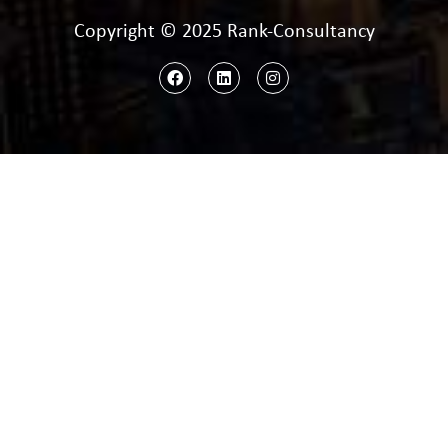
Copyright © 2025 Rank-Consultancy