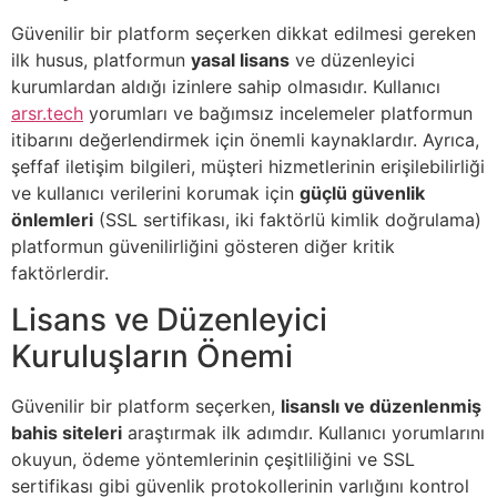
Güvenilir bir platform seçerken dikkat edilmesi gereken
ilk husus, platformun
yasal lisans
ve düzenleyici
kurumlardan aldığı izinlere sahip olmasıdır. Kullanıcı
arsr.tech
yorumları ve bağımsız incelemeler platformun
itibarını değerlendirmek için önemli kaynaklardır. Ayrıca,
şeffaf iletişim bilgileri, müşteri hizmetlerinin erişilebilirliği
ve kullanıcı verilerini korumak için
güçlü güvenlik
önlemleri
(SSL sertifikası, iki faktörlü kimlik doğrulama)
platformun güvenilirliğini gösteren diğer kritik
faktörlerdir.
Lisans ve Düzenleyici
Kuruluşların Önemi
Güvenilir bir platform seçerken,
lisanslı ve düzenlenmiş
bahis siteleri
araştırmak ilk adımdır. Kullanıcı yorumlarını
okuyun, ödeme yöntemlerinin çeşitliliğini ve SSL
sertifikası gibi güvenlik protokollerinin varlığını kontrol