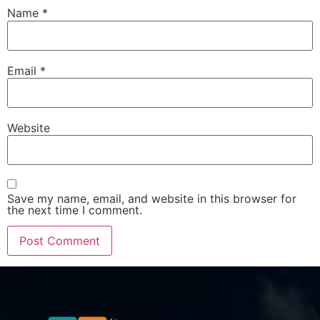
Name
*
Email
*
Website
Save my name, email, and website in this browser for
the next time I comment.