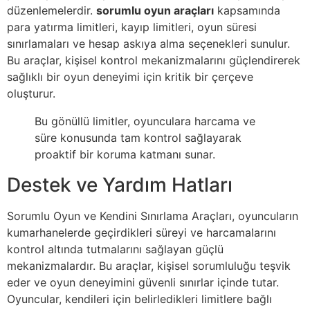
düzenlemelerdir.
sorumlu oyun araçları
kapsamında
para yatırma limitleri, kayıp limitleri, oyun süresi
sınırlamaları ve hesap askıya alma seçenekleri sunulur.
Bu araçlar, kişisel kontrol mekanizmalarını güçlendirerek
sağlıklı bir oyun deneyimi için kritik bir çerçeve
oluşturur.
Bu gönüllü limitler, oyunculara harcama ve
süre konusunda tam kontrol sağlayarak
proaktif bir koruma katmanı sunar.
Destek ve Yardım Hatları
Sorumlu Oyun ve Kendini Sınırlama Araçları, oyuncuların
kumarhanelerde geçirdikleri süreyi ve harcamalarını
kontrol altında tutmalarını sağlayan güçlü
mekanizmalardır. Bu araçlar, kişisel sorumluluğu teşvik
eder ve oyun deneyimini güvenli sınırlar içinde tutar.
Oyuncular, kendileri için belirledikleri limitlere bağlı