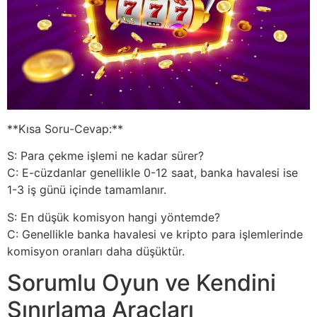
**Kısa Soru-Cevap:**
S: Para çekme işlemi ne kadar sürer?
C: E-cüzdanlar genellikle 0-12 saat, banka havalesi ise
1-3 iş günü içinde tamamlanır.
S: En düşük komisyon hangi yöntemde?
C: Genellikle banka havalesi ve kripto para işlemlerinde
komisyon oranları daha düşüktür.
Sorumlu Oyun ve Kendini
Sınırlama Araçları