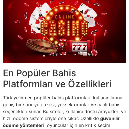
En Popüler Bahis
Platformları ve Özellikleri
Türkiye’nin en popüler bahis platformları, kullanıcılarına
geniş bir spor yelpazesi, yüksek oranlar ve canlı bahis
seçenekleri sunar. Bu siteler, kullanıcı dostu arayüzleri ve
hızlı ödeme sistemleriyle öne çıkar. Özellikle
güvenilir
ödeme yöntemleri
, oyuncular için en kritik seçim