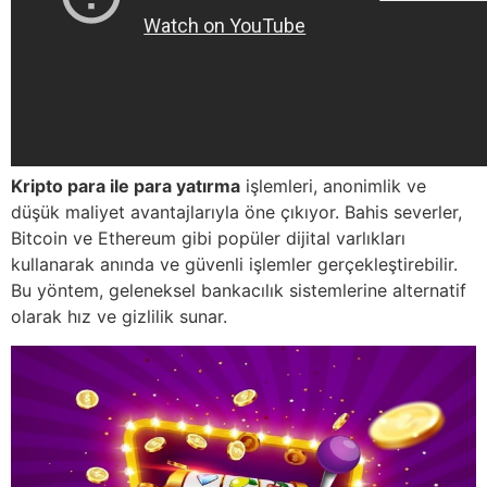
Kripto para ile para yatırma
işlemleri, anonimlik ve
düşük maliyet avantajlarıyla öne çıkıyor. Bahis severler,
Bitcoin ve Ethereum gibi popüler dijital varlıkları
kullanarak anında ve güvenli işlemler gerçekleştirebilir.
Bu yöntem, geleneksel bankacılık sistemlerine alternatif
olarak hız ve gizlilik sunar.