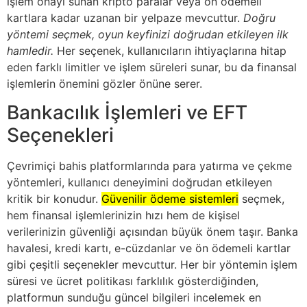
işlem onayı sunan kripto paralar veya ön ödemeli
kartlara kadar uzanan bir yelpaze mevcuttur.
Doğru
yöntemi seçmek, oyun keyfinizi doğrudan etkileyen ilk
hamledir.
Her seçenek, kullanıcıların ihtiyaçlarına hitap
eden farklı limitler ve işlem süreleri sunar, bu da finansal
işlemlerin önemini gözler önüne serer.
Bankacılık İşlemleri ve EFT
Seçenekleri
Çevrimiçi bahis platformlarında para yatırma ve çekme
yöntemleri, kullanıcı deneyimini doğrudan etkileyen
kritik bir konudur.
Güvenilir ödeme sistemleri
seçmek,
hem finansal işlemlerinizin hızı hem de kişisel
verilerinizin güvenliği açısından büyük önem taşır. Banka
havalesi, kredi kartı, e-cüzdanlar ve ön ödemeli kartlar
gibi çeşitli seçenekler mevcuttur. Her bir yöntemin işlem
süresi ve ücret politikası farklılık gösterdiğinden,
platformun sunduğu güncel bilgileri incelemek en