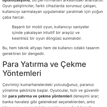
Oyun geliştiriciler, farklı cihazlarda sorunsuz çalışan,
kullanıcıyı sarmalayan uygulamalar yaratmak için yoğun
çaba harcar.
Başarılı bir mobil oyun, kullanıcıyı saniyeler
içinde yakalayan intuitif bir arayüz ve
kesintisiz bir oyun döngüsü sunmalıdır.
Bu, hem teknik altyapı hem de kullanıcı odaklı tasarım
gerektiren bir dengedir.
Para Yatırma ve Çekme
Yöntemleri
Çevrimiçi kumarhanelerdeki yolculuğunuz, paranızı
yönetme şeklinizle başlar. Oyuncular, hızlı ve güvenilir
bir
para yatırma ve çekme yöntemleri
deneyimi arar;
banka havalesi gibi geleneksel seçeneklerden, anlız