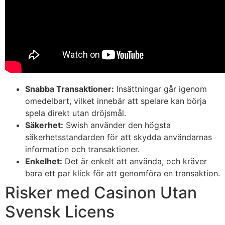
Snabba Transaktioner:
Insättningar går igenom
omedelbart, vilket innebär att spelare kan börja
spela direkt utan dröjsmål.
Säkerhet:
Swish använder den högsta
säkerhetsstandarden för att skydda användarnas
information och transaktioner.
Enkelhet:
Det är enkelt att använda, och kräver
bara ett par klick för att genomföra en transaktion.
Risker med Casinon Utan
Svensk Licens