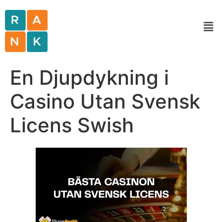
En Djupdykning i
Casino Utan Svensk
Licens Swish