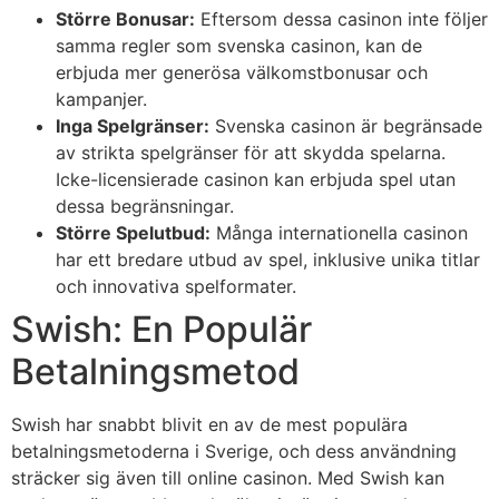
Större Bonusar:
Eftersom dessa casinon inte följer
samma regler som svenska casinon, kan de
erbjuda mer generösa välkomstbonusar och
kampanjer.
Inga Spelgränser:
Svenska casinon är begränsade
av strikta spelgränser för att skydda spelarna.
Icke-licensierade casinon kan erbjuda spel utan
dessa begränsningar.
Större Spelutbud:
Många internationella casinon
har ett bredare utbud av spel, inklusive unika titlar
och innovativa spelformater.
Swish: En Populär
Betalningsmetod
Swish har snabbt blivit en av de mest populära
betalningsmetoderna i Sverige, och dess användning
sträcker sig även till online casinon. Med Swish kan