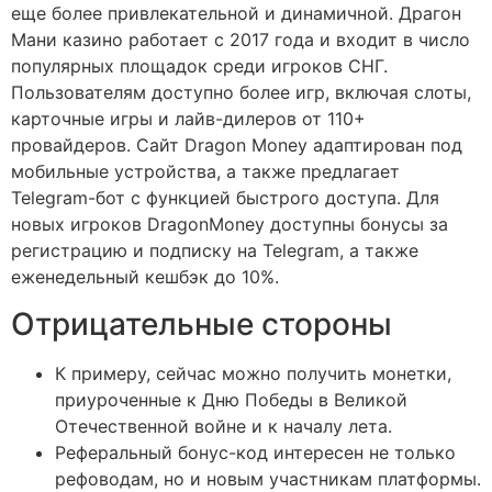
еще более привлекательной и динамичной. Драгон
Мани казино работает с 2017 года и входит в число
популярных площадок среди игроков СНГ.
Пользователям доступно более игр, включая слоты,
карточные игры и лайв-дилеров от 110+
провайдеров. Сайт Dragon Money адаптирован под
мобильные устройства, а также предлагает
Telegram-бот с функцией быстрого доступа. Для
новых игроков DragonMoney доступны бонусы за
регистрацию и подписку на Telegram, а также
еженедельный кешбэк до 10%.
Отрицательные стороны
К примеру, сейчас можно получить монетки,
приуроченные к Дню Победы в Великой
Отечественной войне и к началу лета.
Реферальный бонус-код интересен не только
рефоводам, но и новым участникам платформы.