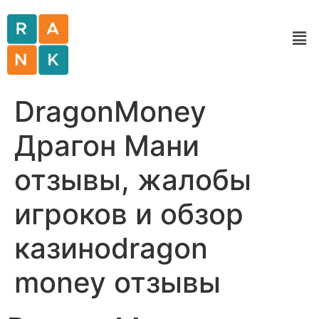
DragonMoney
Драгон Мани
отзывы, жалобы
игроков и обзор
казиноdragon
money отзывы