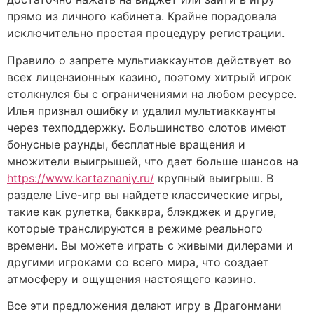
прямо из личного кабинета. Крайне порадовала
исключительно простая процедуру регистрации.
Правило о запрете мультиаккаунтов действует во
всех лицензионных казино, поэтому хитрый игрок
столкнулся бы с ограничениями на любом ресурсе.
Илья признал ошибку и удалил мультиаккаунты
через техподдержку. Большинство слотов имеют
бонусные раунды, бесплатные вращения и
множители выигрышей, что дает больше шансов на
https://www.kartaznaniy.ru/
крупный выигрыш. В
разделе Live-игр вы найдете классические игры,
такие как рулетка, баккара, блэкджек и другие,
которые транслируются в режиме реального
времени. Вы можете играть с живыми дилерами и
другими игроками со всего мира, что создает
атмосферу и ощущения настоящего казино.
Все эти предложения делают игру в Драгонмани