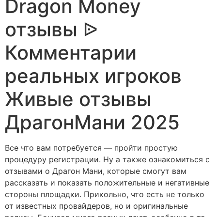
Dragon Money
отзывы ᐉ
Комментарии
реальных игроков
Живые отзывы
ДрагонМани 2025
Все что вам потребуется — пройти простую
процедуру регистрации. Ну а также ознакомиться с
отзывами о Драгон Мани, которые смогут вам
рассказать и показать положительные и негативные
стороны площадки. Прикольно, что есть не только
от известных провайдеров, но и оригинальные