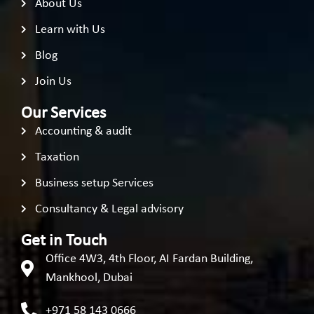
About Us
Learn with Us
Blog
Join Us
Our Services
Accounting & audit
Taxation
Business setup Services
Consultancy & Legal advisory
Get in Touch
Office 4W3, 4th Floor, AI Fardan Building,
Mankhool, Dubai
+971 58 143 0666