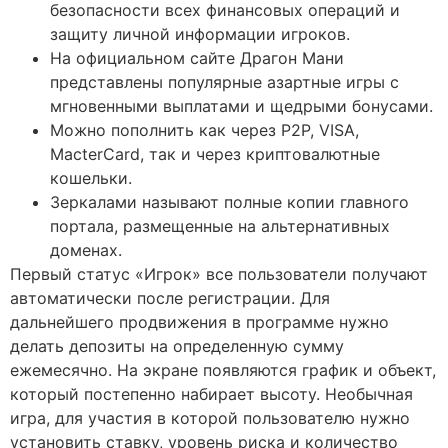
безопасности всех финансовых операций и
защиту личной информации игроков.
На официальном сайте Драгон Мани
представлены популярные азартные игры с
мгновенными выплатами и щедрыми бонусами.
Можно пополнить как через P2P, VISA,
MacterCard, так и через криптовалютные
кошельки.
Зеркалами называют полные копии главного
портала, размещенные на альтернативных
доменах.
Первый статус «Игрок» все пользователи получают
автоматически после регистрации. Для
дальнейшего продвижения в программе нужно
делать депозиты на определенную сумму
ежемесячно. На экране появляются график и объект,
который постепенно набирает высоту. Необычная
игра, для участия в которой пользователю нужно
установить ставку, уровень риска и количество