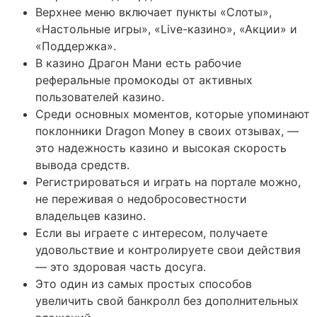
Верхнее меню включает пункты «Слоты»,
«Настольные игры», «Live-казино», «Акции» и
«Поддержка».
В казино Драгон Мани есть рабочие
реферальные промокоды от активных
пользователей казино.
Среди основных моментов, которые упоминают
поклонники Dragon Money в своих отзывах, —
это надежность казино и высокая скорость
вывода средств.
Регистрироваться и играть на портале можно,
не переживая о недобросовестности
владельцев казино.
Если вы играете с интересом, получаете
удовольствие и контролируете свои действия
— это здоровая часть досуга.
Это один из самых простых способов
увеличить свой банкролл без дополнительных