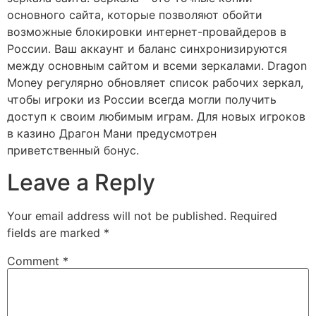
основного сайта, которые позволяют обойти
возможные блокировки интернет-провайдеров в
России. Ваш аккаунт и баланс синхронизируются
между основным сайтом и всеми зеркалами. Dragon
Money регулярно обновляет список рабочих зеркал,
чтобы игроки из России всегда могли получить
доступ к своим любимым играм. Для новых игроков
в казино Драгон Мани предусмотрен
приветственный бонус.
Leave a Reply
Your email address will not be published.
Required
fields are marked
*
Comment
*