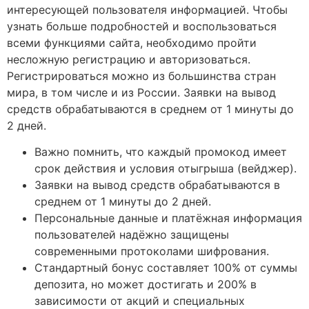
интересующей пользователя информацией. Чтобы
узнать больше подробностей и воспользоваться
всеми функциями сайта, необходимо пройти
несложную регистрацию и авторизоваться.
Регистрироваться можно из большинства стран
мира, в том числе и из России. Заявки на вывод
средств обрабатываются в среднем от 1 минуты до
2 дней.
Важно помнить, что каждый промокод имеет
срок действия и условия отыгрыша (вейджер).
Заявки на вывод средств обрабатываются в
среднем от 1 минуты до 2 дней.
Персональные данные и платёжная информация
пользователей надёжно защищены
современными протоколами шифрования.
Стандартный бонус составляет 100% от суммы
депозита, но может достигать и 200% в
зависимости от акций и специальных