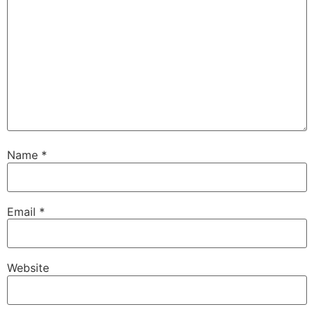
Name
*
Email
*
Website