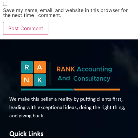
Save my name, email, and website in this browser for
the next time I comment.
We make this belief a reality by putting clients first,
leading with exceptional ideas, doing the right thing,
and giving back.
Quick Links