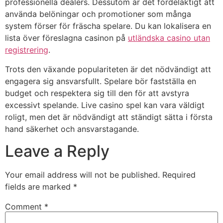
professionella dealers. Dessutom är det fördelaktigt att
använda belöningar och promotioner som många
system förser för fräscha spelare. Du kan lokalisera en
lista över föreslagna casinon på
utländska casino utan
registrering
.
Trots den växande populariteten är det nödvändigt att
engagera sig ansvarsfullt. Spelare bör fastställa en
budget och respektera sig till den för att avstyra
excessivt spelande. Live casino spel kan vara väldigt
roligt, men det är nödvändigt att ständigt sätta i första
hand säkerhet och ansvarstagande.
Leave a Reply
Your email address will not be published.
Required
fields are marked
*
Comment
*