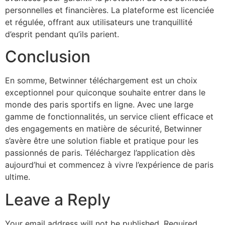
personnelles et financières. La plateforme est licenciée
et régulée, offrant aux utilisateurs une tranquillité
d’esprit pendant qu’ils parient.
Conclusion
En somme, Betwinner téléchargement est un choix
exceptionnel pour quiconque souhaite entrer dans le
monde des paris sportifs en ligne. Avec une large
gamme de fonctionnalités, un service client efficace et
des engagements en matière de sécurité, Betwinner
s’avère être une solution fiable et pratique pour les
passionnés de paris. Téléchargez l’application dès
aujourd’hui et commencez à vivre l’expérience de paris
ultime.
Leave a Reply
Your email address will not be published.
Required