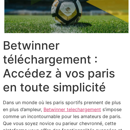
Betwinner
téléchargement :
Accédez à vos paris
en toute simplicité
Dans un monde où les paris sportifs prennent de plus
en plus d’ampleur,
Betwinner telechargement
s’impose
comme un incontournable pour les amateurs de paris.
Que vous soyez novice ou parieur chevronné, cette