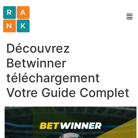
Découvrez
Betwinner
téléchargement
Votre Guide Complet