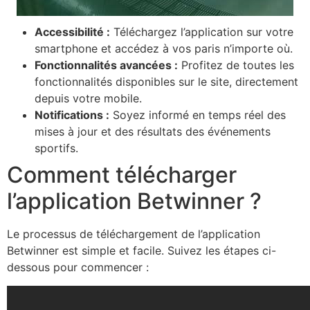
Accessibilité :
Téléchargez l’application sur votre
smartphone et accédez à vos paris n’importe où.
Fonctionnalités avancées :
Profitez de toutes les
fonctionnalités disponibles sur le site, directement
depuis votre mobile.
Notifications :
Soyez informé en temps réel des
mises à jour et des résultats des événements
sportifs.
Comment télécharger
l’application Betwinner ?
Le processus de téléchargement de l’application
Betwinner est simple et facile. Suivez les étapes ci-
dessous pour commencer :