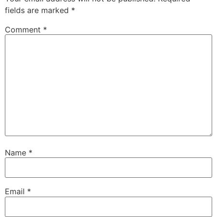
fields are marked
*
Comment
*
Name
*
Email
*