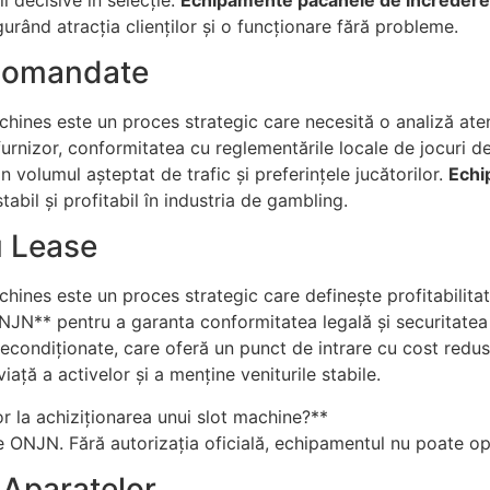
urând atracția clienților și o funcționare fără probleme.
ecomandate
ines este un proces strategic care necesită o analiză atentă
 furnizor, conformitatea cu reglementările locale de jocuri de
rin volumul așteptat de trafic și preferințele jucătorilor.
Echi
bil și profitabil în industria de gambling.
u Lease
ines este un proces strategic care definește profitabilitat
 ONJN** pentru a garanta conformitatea legală și securitatea j
e recondiționate, care oferă un punct de intrare cu cost red
ță a activelor și a menține veniturile stabile.
r la achiziționarea unui slot machine?**
 ONJN. Fără autorizația oficială, echipamentul nu poate op
 Aparatelor