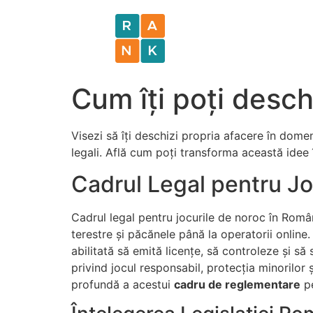
Cum îți poți desc
Visezi să îți deschizi propria afacere în domen
legali. Află cum poți transforma această idee 
Cadrul Legal pentru Jo
Cadrul legal pentru jocurile de noroc în Român
terestre și păcănele până la operatorii onlin
abilitată să emită licențe, să controleze și să 
privind jocul responsabil, protecția minorilor
profundă a acestui
cadru de reglementare
pe