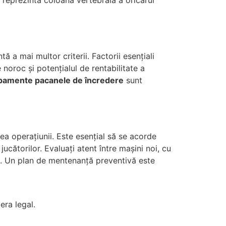
 a mai multor criterii. Factorii esențiali
 noroc și potențialul de rentabilitate a
pamente pacanele de încredere
sunt
ea operațiunii. Este esențial să se acorde
ucătorilor. Evaluați atent între mașini noi, cu
us. Un plan de mentenanță preventivă este
era legal.