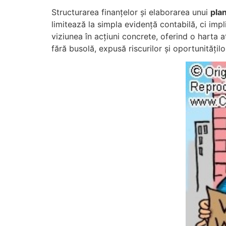
Structurarea finanțelor și elaborarea unui
plan
limitează la simpla evidență contabilă, ci impl
viziunea în acțiuni concrete, oferind o harta 
fără busolă, expusă riscurilor și oportunitățilo