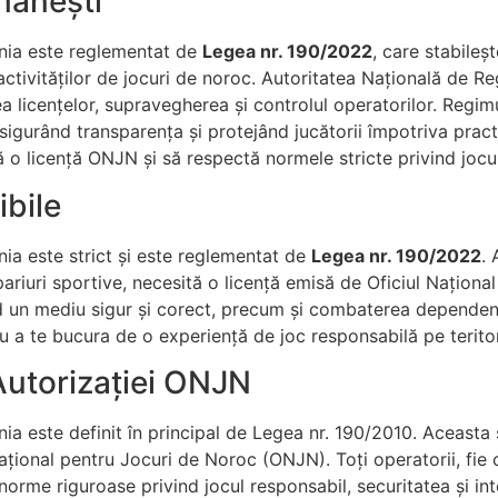
mânești
ânia este reglementat de
Legea nr. 190/2022
, care stabileș
activităților de jocuri de noroc. Autoritatea Națională de
ea licențelor, supravegherea și controlul operatorilor. Regim
asigurând transparența și protejând jucătorii împotriva practic
ă o licență ONJN și să respectă normele stricte privind jocul
ibile
nia este strict și este reglementat de
Legea nr. 190/2022
. 
pariuri sportive, necesită o licență emisă de Oficiul Națio
nd un mediu sigur și corect, precum și combaterea dependențe
u a te bucura de o experiență de joc responsabilă pe terito
Autorizației ONJN
ia este definit în principal de Legea nr. 190/2010. Aceasta s
țional pentru Jocuri de Noroc (ONJN). Toți operatorii, fie că
norme riguroase privind jocul responsabil, securitatea și int