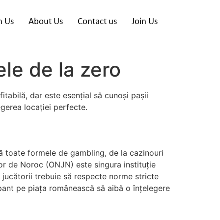
h Us
About Us
Contact us
Join Us
le de la zero
itabilă, dar este esențial să cunoși pașii
egerea locației perfecte.
ă toate formele de gambling, de la cazinouri
or de Noroc (ONJN) este singura instituție
i jucătorii trebuie să respecte norme stricte
cipant pe piața românească să aibă o înțelegere