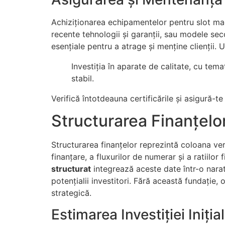
Achiziționarea echipamentelor pentru slot mac
recente tehnologii și garanții, sau modele sec
esențiale pentru a atrage și menține clienții. 
Investiția în aparate de calitate, cu tem
stabil.
Verifică întotdeauna certificările și asigură
Structurarea Finanțelor
Structurarea finanțelor reprezintă coloana ver
finanțare, a fluxurilor de numerar și a ratiilo
structurat
integrează aceste date într-o nara
potențialii investitori. Fără această fundație, 
strategică.
Estimarea Investiției Iniția