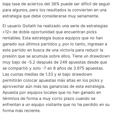
baja tasa de aciertos del 36% puede ser difícil de seguir
para algunos, pero los resultados la convierten en una
estrategia que debe considerarse muy seriamente.
El usuario Goliath ha realizado una serie de estrategias
«12» de doble oportunidad que encuentran picks
rentables. Esta estrategia busca equipos que no han
ganado sus últimos partidos y, por lo tanto, ingresan a
este partido en busca de una victoria para reducir la
presión que se acumula sobre ellos. Tiene un drawdown
muy bajo de -5.2 después de 249 apuestas desde que
se compartió y solo -7 en 8 años de 3.975 apuestas.
Las cuotas medias de 1.33 y el bajo drawdown
permitirán colocar apuestas más altas en los picks y
aprovechar aún más las ganancias de esta estrategia.
Apuesta por equipos locales que no han ganado en
términos de forma a muy corto plazo cuando se
enfrentan a un equipo visitante que no ha perdido en su
forma más reciente.