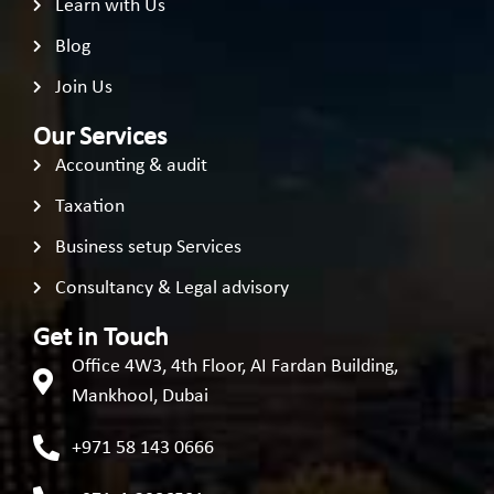
Learn with Us
Blog
Join Us
Our Services
Accounting & audit
Taxation
Business setup Services
Consultancy & Legal advisory
Get in Touch
Office 4W3, 4th Floor, AI Fardan Building,
Mankhool, Dubai
+971 58 143 0666