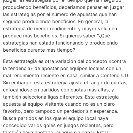
produciendo beneficios, deberíamos pensar en juzgar
las estrategias por el número de apuestas que han
seguido produciendo beneficios. En general, la
estrategia de menor rendimiento y mayor volumen
produce más beneficios. Si quieres saber “¿Qué
estrategias han estado funcionando y produciendo
beneficios durante más tiempo?
Esta estrategia es otra variación del concepto «contra
la tendencia» de apostar por equipos locales con un
mal rendimiento reciente en casa, similar a Contend UD.
Sin embargo, esta estrategia ajusta el rango de cuotas,
enfocándose en partidos con cuotas más altas, y
también selecciona ligas diferentes. Esta estrategia
apuesta al equipo visitante cuando no es un claro
favorito, pero tampoco un perdedor sin esperanza.
Busca partidos en los que el equipo local haya
concedido varios goles en juegos recientes, pero
también haya anotado, aunque sin ganar. Estas