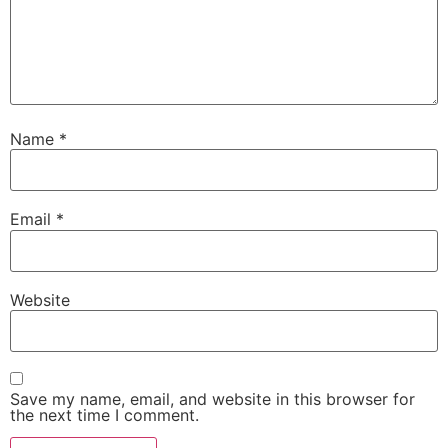
Name
*
Email
*
Website
Save my name, email, and website in this browser for
the next time I comment.