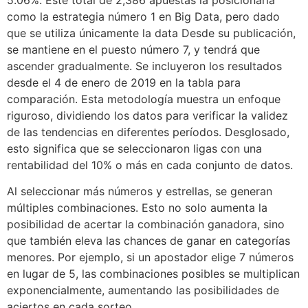
como la estrategia número 1 en Big Data, pero dado
que se utiliza únicamente la data Desde su publicación,
se mantiene en el puesto número 7, y tendrá que
ascender gradualmente. Se incluyeron los resultados
desde el 4 de enero de 2019 en la tabla para
comparación. Esta metodología muestra un enfoque
riguroso, dividiendo los datos para verificar la validez
de las tendencias en diferentes períodos. Desglosado,
esto significa que se seleccionaron ligas con una
rentabilidad del 10% o más en cada conjunto de datos.
Al seleccionar más números y estrellas, se generan
múltiples combinaciones. Esto no solo aumenta la
posibilidad de acertar la combinación ganadora, sino
que también eleva las chances de ganar en categorías
menores. Por ejemplo, si un apostador elige 7 números
en lugar de 5, las combinaciones posibles se multiplican
exponencialmente, aumentando las posibilidades de
aciertos en cada sorteo.