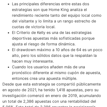
Las principales diferencias entre estas dos
estrategias son que Home King analiza el
rendimiento reciente tanto del equipo local como
del visitante y lo limita a un rango estrecho de
cuotas de victoria local.
El Criterio de Kelly es una de las estrategias
deportivas apuestas más sofisticadas porque
ajusta el riesgo de forma dinámica.
El drawdown máximo a 10 años de 64 es un poco
alto, pero los sólidos datos que la respaldan la
hacen muy interesante.
Cuando los usuarios añaden más de una
pronóstico diferente al mismo cupón de apuesta,
entonces crea una apuesta múltiple.
Desde que esta estrategia se compartió públicamente
en agosto de 2021, ha tenido 1,418 apuestas, pero su
investigación comenzó en enero de 2019, acumulando
un total de 2,386 apuestas con una rentabilidad del
5.06%. Este total de 2,386 apuestas la posicionaría