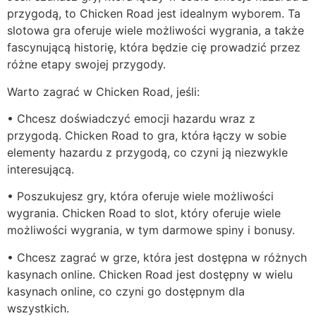
przygodą, to Chicken Road jest idealnym wyborem. Ta
slotowa gra oferuje wiele możliwości wygrania, a także
fascynującą historię, która będzie cię prowadzić przez
różne etapy swojej przygody.
Warto zagrać w Chicken Road, jeśli:
• Chcesz doświadczyć emocji hazardu wraz z
przygodą. Chicken Road to gra, która łączy w sobie
elementy hazardu z przygodą, co czyni ją niezwykle
interesującą.
• Poszukujesz gry, która oferuje wiele możliwości
wygrania. Chicken Road to slot, który oferuje wiele
możliwości wygrania, w tym darmowe spiny i bonusy.
• Chcesz zagrać w grze, która jest dostępna w różnych
kasynach online. Chicken Road jest dostępny w wielu
kasynach online, co czyni go dostępnym dla
wszystkich.