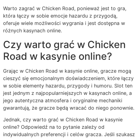
Warto zagrać w Chicken Road, ponieważ jest to gra,
która łączy w sobie emocje hazardu z przygodą,
oferuje wiele możliwości wygrania i jest dostępna w
różnych kasynach online.
Czy warto grać w Chicken
Road w kasynie online?
Grając w Chicken Road w kasynie online, gracze mogą
cieszyć się emocjonalnym doświadczeniem, które łączy
w sobie elementy hazardu, przygody i humoru. Slot ten
jest jednym z najpopularniejszych w kasynach online, a
jego autentyczna atmosfera i oryginalne mechaniki
gwarantują, że gracze będą wracać do niego ponownie.
Jednak, czy warto grać w Chicken Road w kasynie
online? Odpowiedź na to pytanie zależy od
indywidualnych preferencji i celów gracza. Jeśli szukasz