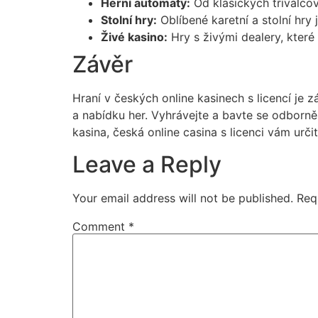
Herní automaty:
Od klasických tříválco
Stolní hry:
Oblíbené karetní a stolní hry 
Živé kasino:
Hry s živými dealery, kter
Závěr
Hraní v českých online kasinech s licencí je 
a nabídku her. Vyhrávejte a bavte se odborně
kasina, česká online casina s licenci vám urči
Leave a Reply
Your email address will not be published.
Req
Comment
*