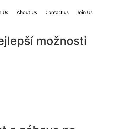
h Us
About Us
Contact us
Join Us
nejlepší možnosti