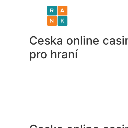
Ceska online casin
pro hraní