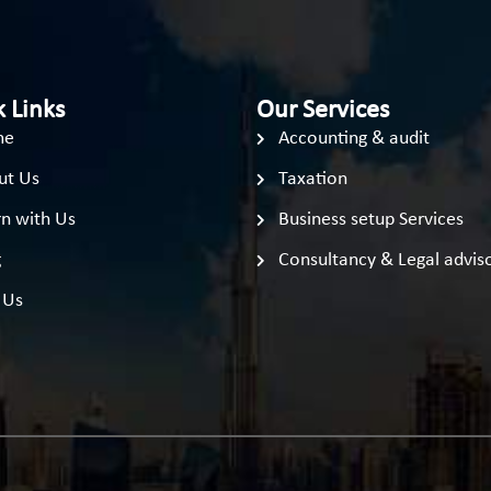
 Links
Our Services
me
Accounting & audit
ut Us
Taxation
n with Us
Business setup Services
g
Consultancy & Legal advis
 Us