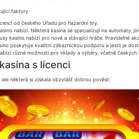
jící faktory:
licenci od českého Úřadu pro hazardní hry.
sino nabízí. Některá kasina se specializují na automaty, jin
nusy kasino nabízí pro nové a stávající hráče. Pravidelné a
ino poskytuje kvalitní zákaznickou podporu a jestli je dost
nabízí různé možnosti pro vklady a výběry, včetně českých 
kasina s licenci
, ale některá si získala obzvlášť dobrou pověst: