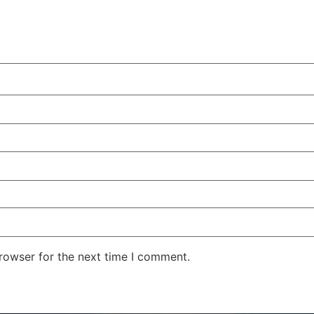
rowser for the next time I comment.