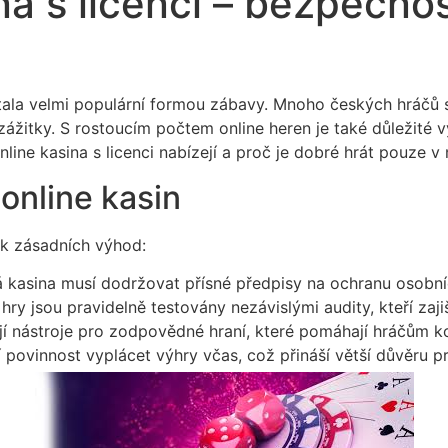
na s licenci – bezpečno
stala velmi populární formou zábavy. Mnoho českých hráčů se
ážitky. S rostoucím počtem online heren je také důležité vyb
ine kasina s licenci nabízejí a proč je dobré hrát pouze v 
online kasin
lik zásadních výhod:
kasina musí dodržovat přísné předpisy na ochranu osobních
hry jsou pravidelně testovány nezávislými audity, kteří zaji
 nástroje pro zodpovědné hraní, které pomáhají hráčům kont
povinnost vyplácet výhry včas, což přináší větší důvěru pr