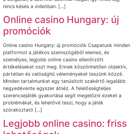
nincs késés a videóban. […]
Online casino Hungary: új
promóciók
Online casino Hungary: új promóciók Csapatunk minden
platformot a játékos szemszögéből elemez, és
személyes, legjobb online casino ellenőrzött
értékeléseket oszt meg. Ennek köszönhetően objektív,
pártatlan és valósághű véleményeket teszünk közzé.
Minden tartalmunkat egy tanúsított szakértő legalább
negyedévente egyszer átnéz. A felelősségteljes
szerencsejáték gyakorlása segít megelőzni ezeket a
problémákat, és lehetővé teszi, hogy a játék
szórakoztató […]
Legjobb online casino: friss