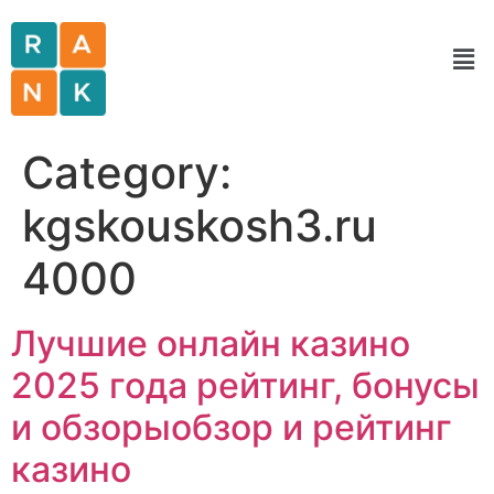
Category:
kgskouskosh3.ru
4000
Лучшие онлайн казино
2025 года рейтинг, бонусы
и обзорыобзор и рейтинг
казино