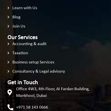
Learn with Us
Blog
Join Us
Our Services
Accounting & audit
Taxation
Business setup Services
Consultancy & Legal advisory
Get in Touch
Office 4W3, 4th Floor, AI Fardan Building,
Mankhool, Dubai
+971 58 143 0666