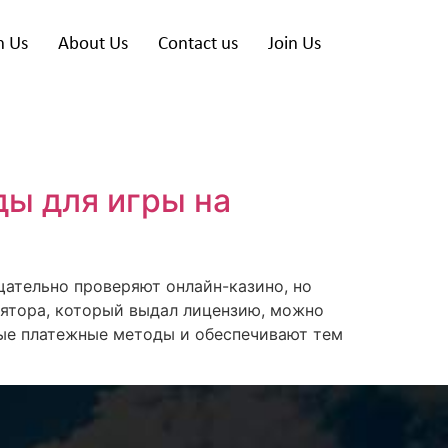
h Us
About Us
Contact us
Join Us
ды для игры на
щательно проверяют онлайн-казино, но
лятора, который выдал лицензию, можно
ые платежные методы и обеспечивают тем