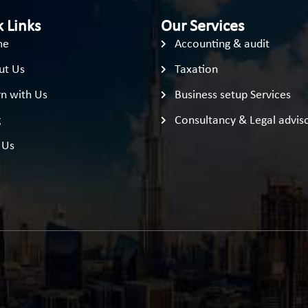
 Links
Our Services
me
Accounting & audit
ut Us
Taxation
n with Us
Business setup Services
g
Consultancy & Legal advis
 Us