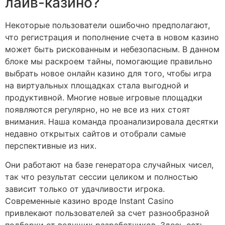
лайв-казино?
Некоторые пользователи ошибочно предполагают,
что регистрация и пополнение счета в новом казино
может быть рискованным и небезопасным. В данном
блоке мы раскроем тайны, помогающие правильно
выбрать новое онлайн казино для того, чтобы игра
на виртуальных площадках стала выгодной и
продуктивной. Многие новые игровые площадки
появляются регулярно, но не все из них стоят
внимания. Наша команда проанализировала десятки
недавно открытых сайтов и отобрали самые
перспективные из них.
Они работают на базе генератора случайных чисел,
так что результат сессии целиком и полностью
зависит только от удачливости игрока.
Современные казино вроде Instant Casino
привлекают пользователей за счет разнообразной