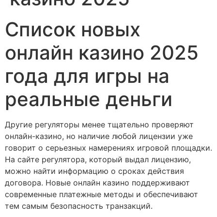
Список новых
онлайн казино 2025
года для игры на
реальные деньги
Другие регуляторы менее тщательно проверяют
онлайн-казино, но наличие любой лицензии уже
говорит о серьезных намерениях игровой площадки.
На сайте регулятора, который выдал лицензию,
можно найти информацию о сроках действия
договора. Новые онлайн казино поддерживают
современные платежные методы и обеспечивают
тем самым безопасность транзакций.