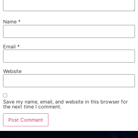
Name
*
Email
*
Website
Save my name, email, and website in this browser for
the next time I comment.