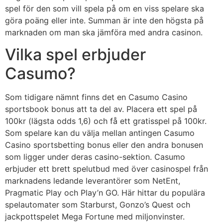
spel för den som vill spela på om en viss spelare ska
göra poäng eller inte. Summan är inte den högsta på
marknaden om man ska jämföra med andra casinon.
Vilka spel erbjuder
Casumo?
Som tidigare nämnt finns det en Casumo Casino
sportsbook bonus att ta del av. Placera ett spel på
100kr (lägsta odds 1,6) och få ett gratisspel på 100kr.
Som spelare kan du välja mellan antingen Casumo
Casino sportsbetting bonus eller den andra bonusen
som ligger under deras casino-sektion. Casumo
erbjuder ett brett spelutbud med över casinospel från
marknadens ledande leverantörer som NetEnt,
Pragmatic Play och Play’n GO. Här hittar du populära
spelautomater som Starburst, Gonzo’s Quest och
jackpottspelet Mega Fortune med miljonvinster.