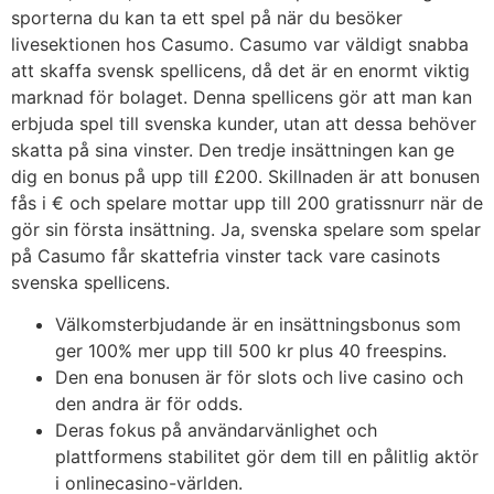
sporterna du kan ta ett spel på när du besöker
livesektionen hos Casumo. Casumo var väldigt snabba
att skaffa svensk spellicens, då det är en enormt viktig
marknad för bolaget. Denna spellicens gör att man kan
erbjuda spel till svenska kunder, utan att dessa behöver
skatta på sina vinster. Den tredje insättningen kan ge
dig en bonus på upp till £200. Skillnaden är att bonusen
fås i € och spelare mottar upp till 200 gratissnurr när de
gör sin första insättning. Ja, svenska spelare som spelar
på Casumo får skattefria vinster tack vare casinots
svenska spellicens.
Välkomsterbjudande är en insättningsbonus som
ger 100% mer upp till 500 kr plus 40 freespins.
Den ena bonusen är för slots och live casino och
den andra är för odds.
Deras fokus på användarvänlighet och
plattformens stabilitet gör dem till en pålitlig aktör
i onlinecasino-världen.