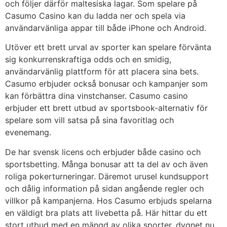
och följer därför maltesiska lagar. Som spelare på
Casumo Casino kan du ladda ner och spela via
användarvänliga appar till både iPhone och Android.
Utöver ett brett urval av sporter kan spelare förvänta
sig konkurrenskraftiga odds och en smidig,
användarvänlig plattform för att placera sina bets.
Casumo erbjuder också bonusar och kampanjer som
kan förbättra dina vinstchanser. Casumo casino
erbjuder ett brett utbud av sportsbook-alternativ för
spelare som vill satsa på sina favoritlag och
evenemang.
De har svensk licens och erbjuder både casino och
sportsbetting. Många bonusar att ta del av och även
roliga pokerturneringar. Däremot urusel kundsupport
och dålig information på sidan angående regler och
villkor på kampanjerna. Hos Casumo erbjuds spelarna
en väldigt bra plats att livebetta på. Här hittar du ett
stort utbud med en mängd av olika sporter, dygnet nu.