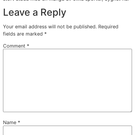
Leave a Reply
Your email address will not be published.
Required
fields are marked
*
Comment
*
Name
*