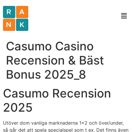
Casumo Casino
Recension & Bäst
Bonus 2025_8
Casumo Recension
2025
Utöver dom vanliga marknaderna 1×2 och över/under,
så går det att spela specialspel som t ex. Det finns även