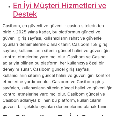
En İyi Müşteri Hizmetleri ve
Destek
Casibom, en güvenli ve güvenilir casino sitelerinden
biridir. 2025 yılına kadar, bu platformun güncel ve
güvenli giriş sayfası, kullanıcıların rahat ve güvenle
oyunları denemelerine olanak tanır. Casibom 158 giriş
sayfası, kullanıcıların sitenin güncel halini ve güvenliğini
kontrol etmelerine yardımcı olur. Casibom ve Casibo
adlarıyla bilinen bu platform, her kullanıcıya özel bir
deneyim sunar. Casibom güncel giriş sayfası,
kullanıcıların sitenin güncel halini ve güvenliğini kontrol
etmelerine yardımcı olur. Casıbom ve Casibom giriş
sayfaları, kullanıcıların sitenin güncel halini ve güvenliğini
kontrol etmelerine yardımcı olur. Casibom güncel ve
Casibon adlarıyla bilinen bu platform, kullanıcıların
güvenli bir şekilde oyunları denemelerine olanak tanır.