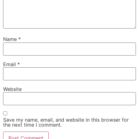
Name
*
Email
*
Website
Save my name, email, and website in this browser for
the next time I comment.