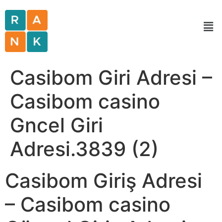
Casibom Giri Adresi –
Casibom casino
Gncel Giri
Adresi.3839 (2)
Casibom Giriş Adresi
– Casibom casino