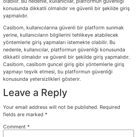
olabilir. Bu nedenle, kullanıcılar, platformun güvenliği
konusunda dikkatli olmalıdır ve güvenli bir şekilde giriş
yapmalıdır.
Casibom, kullanıcılarına güvenli bir platform sunmak
yerine, kullanıcıların bilgilerini tehlikeye atabilecek
yöntemlerle giriş yapmaları istemekte olabilir. Bu
nedenle, kullanıcılar, platformun güvenliği konusunda
dikkatli olmalıdır ve güvenli bir şekilde giriş yapmalıdır.
Casibom, casibom guncel giriş gibi yöntemlerle giriş
yapmayı teşvik etmesi, bu platformun güvenliği
konusunda yetersizlikleri gösterir.
Leave a Reply
Your email address will not be published.
Required
fields are marked
*
Comment
*