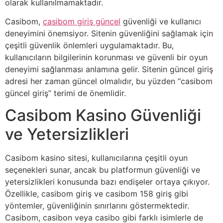
olarak kullanılmamaktadır.
Casibom,
casibom giriş güncel
güvenliği ve kullanıcı
deneyimini önemsiyor. Sitenin güvenliğini sağlamak için
çeşitli güvenlik önlemleri uygulamaktadır. Bu,
kullanıcıların bilgilerinin korunması ve güvenli bir oyun
deneyimi sağlanması anlamına gelir. Sitenin güncel giriş
adresi her zaman güncel olmalıdır, bu yüzden “casibom
güncel giriş” terimi de önemlidir.
Casibom Kasino Güvenliği
ve Yetersizlikleri
Casibom kasino sitesi, kullanıcılarına çeşitli oyun
seçenekleri sunar, ancak bu platformun güvenliği ve
yetersizlikleri konusunda bazı endişeler ortaya çıkıyor.
Özellikle, casibom giriş ve casibom 158 giriş gibi
yöntemler, güvenliğinin sınırlarını göstermektedir.
Casibom, casibon veya casibo gibi farklı isimlerle de