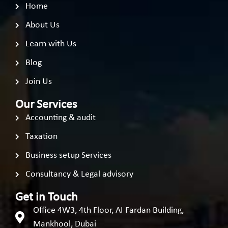
Home
About Us
Learn with Us
Blog
Join Us
Our Services
Accounting & audit
Taxation
Business setup Services
Consultancy & Legal advisory
Get in Touch
Office 4W3, 4th Floor, AI Fardan Building,
Mankhool, Dubai