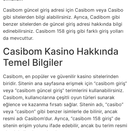
Casibom güncel giriş adresi için Casibom veya Casibo
gibi sitelerden bilgi alabilirsiniz. Ayrıca, Cadibom gibi
benzer sitelerden de güncel giriş adresi hakkında bilgi
edinebilirsiniz. Casibom 158 giriş gibi farklı giriş yolları
da mevcuttur.
Casibom Kasino Hakkında
Temel Bilgiler
Casibom, en popüler ve güvenilir kasino sitelerinden
biridir. Sitenin ana sayfasına erişmek için “casibom giriş”
veya “casibom güncel giriş” terimlerini kullanabilirsiniz.
Casibom, kullanıcılarına çeşitli oyun türleri sunarak
eğlence ve kazanma fırsatı sağlar. Sitenin adı, “casibo”
veya “casibon” gibi benzer isimlerle de bilinir, ancak
resmi adı Casibom’dur. Ayrıca, “casibom 158 giriş” de
sitenin erişim yolunu ifade edebilir, ancak bu terim resmi