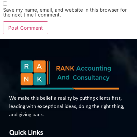
Save my name, email, and website in this browser for
the next time I comment.
We make this belief a reality by putting clients first,
leading with exceptional ideas, doing the right thing,
and giving back.
Quick Links