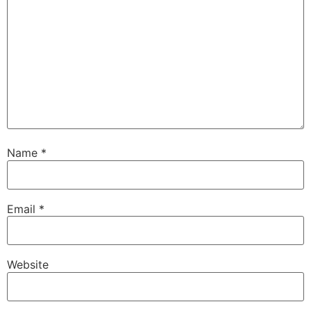
Name
*
Email
*
Website