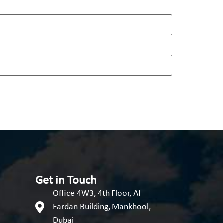
Get in Touch
Office 4W3, 4th Floor, AI
Fardan Building, Mankhool,
Dubai