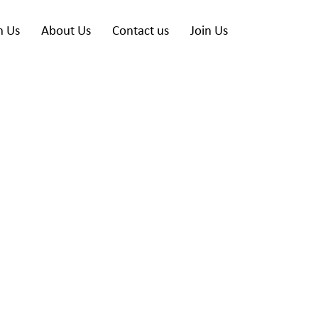
h Us
About Us
Contact us
Join Us