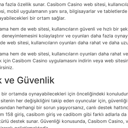
 fazla özellik sunar. Casibom Casino web sitesi, kullanıcıl
, mobil uygulamanın yanı sıra, bilgisayarlar ve tabletlerde de
yabilecekleri bir ortam sağlar.
 hem de web sitesi, kullanıcıların güvenli ve hızlı bir şeki
ı deneyimlemesini kolaylaştırır ve oyunları daha fazla oyna
 web sitesi, kullanıcıların oyunları daha rahat ve daha uzu
a hem de web sitesi, kullanıcıların oyunları daha rahat ve
 için Casibom Casino uygulamasını indirin veya web sitesin
rsiniz.
k ve Güvenlik
bir ortamda oynayabilecekleri için önceliğindeki konuludur
sitenin her değişikliğini takip eden oyuncular için, güvenliği
yfasından herhangi bir sorun yaşıyorsanız, canlı destek hattı
om 158 giriş, casibom giriş ve cadibom gibi farklı adlarla da
r türlü destek sunar. Güvenliği konusunda, Casibom Casino, v
irerek geliştirmektedir.