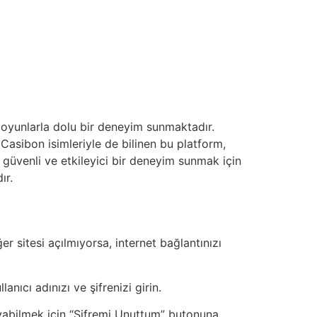
 oyunlarla dolu bir deneyim sunmaktadır.
 Casibon isimleriyle de bilinen bu platform,
 güvenli ve etkileyici bir deneyim sunmak için
ır.
r sitesi açılmıyorsa, internet bağlantınızı
anıcı adınızı ve şifrenizi girin.
ırlayabilmek için “Şifremi Unuttum” butonuna