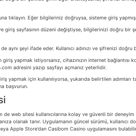
onuna tıklayın. Eğer bilgileriniz doğruysa, sisteme giriş yapmış
e giriş sayfasının düzeni değiştiyse, bilgilerinizi doğru bir
de aynı şeyi ifade eder. Kullanıcı adınızı ve şifrenizi doğru b
giriş yapmak istiyorsanız, cihazınızın internet bağlantısı k
.com adresini yazıp sayfayı açmanız yeterlidir.
iriş yapmak için kullanılıyorsa, yukarıda belirtilen adımları t
ına başvurun.
si
e web sitesi kullanıcılarına kolay ve güvenli bir deneyim
manıza olanak tanır. Uygulamanın güncel sürümü, kullanıcı d
eya Apple Store’dan Casibom Casino uygulamasını bulabilir