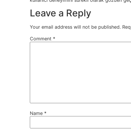
Leave a Reply
Your email address will not be published.
Req
Comment
*
Name
*