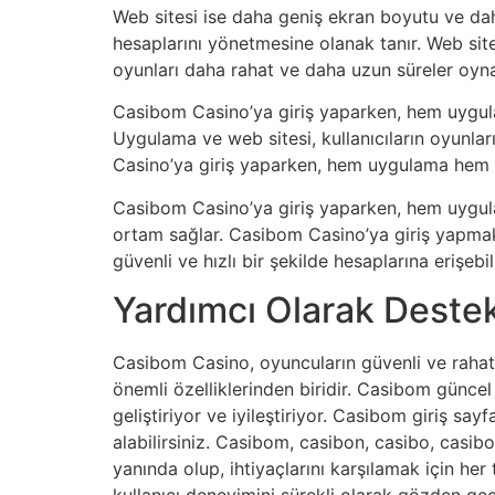
Web sitesi ise daha geniş ekran boyutu ve daha
hesaplarını yönetmesine olanak tanır. Web sitesi
oyunları daha rahat ve daha uzun süreler oyna
Casibom Casino’ya giriş yaparken, hem uygulama
Uygulama ve web sitesi, kullanıcıların oyunlar
Casino’ya giriş yaparken, hem uygulama hem de
Casibom Casino’ya giriş yaparken, hem uygulam
ortam sağlar. Casibom Casino’ya giriş yapmak
güvenli ve hızlı bir şekilde hesaplarına erişebili
Yardımcı Olarak Deste
Casibom Casino, oyuncuların güvenli ve rahat 
önemli özelliklerinden biridir. Casibom güncel 
geliştiriyor ve iyileştiriyor. Casibom giriş sa
alabilirsiniz. Casibom, casibon, casibo, casib
yanında olup, ihtiyaçlarını karşılamak için he
kullanıcı deneyimini sürekli olarak gözden geç