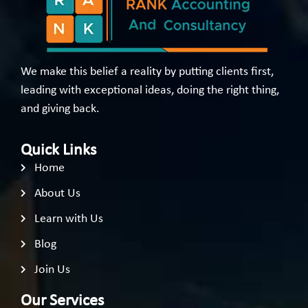
We make this belief a reality by putting clients first,
leading with exceptional ideas, doing the right thing,
and giving back.
Quick Links
Home
About Us
Learn with Us
Blog
Join Us
Our Services