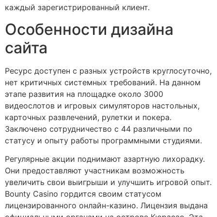
каждый зарегистрированный клиент.
Особенности дизайна
сайта
Ресурс доступен с разных устройств круглосуточно,
нет критичных системных требований. На данном
этапе развития на площадке около 3000
видеослотов и игровых симуляторов настольных,
карточных развлечений, рулетки и покера.
Заключено сотрудничество с 44 различными по
статусу и опыту работы программными студиями.
Регулярные акции поднимают азартную лихорадку.
Они предоставляют участникам возможность
увеличить свои выигрыши и улучшить игровой опыт.
Bounty Casino гордится своим статусом
лицензированного онлайн-казино. Лицензия выдана