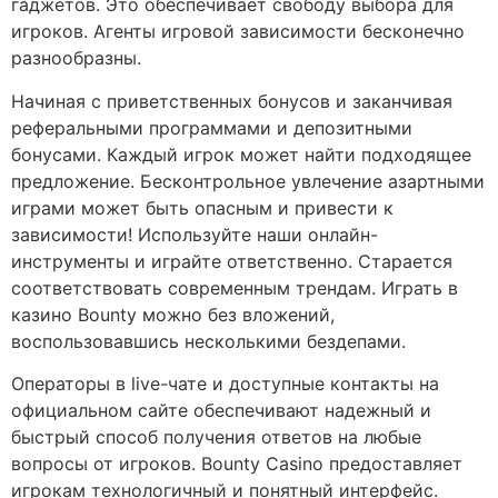
гаджетов. Это обеспечивает свободу выбора для
игроков. Агенты игровой зависимости бесконечно
разнообразны.
Начиная с приветственных бонусов и заканчивая
реферальными программами и депозитными
бонусами. Каждый игрок может найти подходящее
предложение. Бесконтрольное увлечение азартными
играми может быть опасным и привести к
зависимости! Используйте наши онлайн-
инструменты и играйте ответственно. Старается
соответствовать современным трендам. Играть в
казино Bounty можно без вложений,
воспользовавшись несколькими бездепами.
Операторы в live-чате и доступные контакты на
официальном сайте обеспечивают надежный и
быстрый способ получения ответов на любые
вопросы от игроков. Bounty Casino предоставляет
игрокам технологичный и понятный интерфейс.