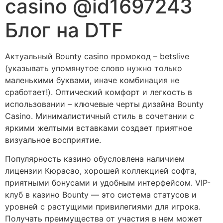
casino @id1697243
Блог на DTF
Актуальный Bounty casino промокод – betslive
(указывать упомянутое слово нужно только
маленькими буквами, иначе комбинация не
сработает!). Оптический комфорт и легкость в
использовании – ключевые черты дизайна Bounty
Casino. Минималистичный стиль в сочетании с
яркими желтыми вставками создает приятное
визуальное восприятие.
Популярность казино обусловлена наличием
лицензии Кюрасао, хорошей коллекцией софта,
приятными бонусами и удобным интерфейсом. VIP-
клуб в казино Bounty — это система статусов и
уровней с растущими привилегиями для игрока.
Получать преимущества от участия в нем может