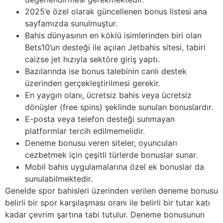
2025’e özel olarak güncellenen bonus listesi ana
sayfamızda sunulmuştur.
Bahis dünyasının en köklü isimlerinden biri olan
Bets10’un desteği ile açılan Jetbahis sitesi, tabiri
caizse jet hızıyla sektöre giriş yaptı.
Bazılarında ise bonus talebinin canlı destek
üzerinden gerçekleştirilmesi gerekir.
En yaygın olanı, ücretsiz bahis veya ücretsiz
dönüşler (free spins) şeklinde sunulan bonuslardır.
E-posta veya telefon desteği sunmayan
platformlar tercih edilmemelidir.
Deneme bonusu veren siteler, oyuncuları
cezbetmek için çeşitli türlerde bonuslar sunar.
Mobil bahis uygulamalarına özel ek bonuslar da
sunulabilmektedir.
Genelde spor bahisleri üzerinden verilen deneme bonusu
belirli bir spor karşılaşması oranı ile belirli bir tutar katı
kadar çevrim şartına tabi tutulur. Deneme bonusunun