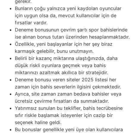
gerekir.
Bunların çoğu yalnızca yeni kaydolan oyuncular
için uygun olsa da, mevcut kullanıcılar için de
fırsatlar vardır.
Deneme bonusunun çevrim şartı spor bahislerinde
ise alınan bonus tutarı üzerinden hesaplanmaktadır.
Özellikle, yeni başlayanlar için her şey biraz
karmaşık gelebilir, bunu unutmayın.
Belirli bir kazanç miktarına ulaştığınızda, daha
düşük riskli oyunlara geçmek veya bahis
miktarınızı azaltmak akıllıca bir stratejidir.
Deneme bonusu veren siteler 2025 listesi her
zaman için bahis severlerin ilgisini çekmektedir.
Ayrıca, site zaman zaman bedava bahisler veya
ücretsiz çevirme fırsatları da sunmaktadır.
Yatırımsız sunulan bu teklifler, bahis tecrübesine
sıfır riskle başlamak isteyenler için cazip bir
seçenek haline geldi.
Bu bonuslar genellikle yeni üye olan kullanıcılara