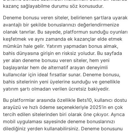
kazanç sağlayabilme durumu söz konusudur.
Deneme bonusu veren siteler, belirlenen şartlara uyarak
avantajlı bir şekilde bonuslarınızı değerlendirmenize
olanak tanırlar. Bu sayede, platformun sunduğu oyunları
keşfetmek ve aynı zamanda ek kazançlar elde etmek
mümkün hale gelir. Yatırım yapmadan bonus almak,
bahis dünyasına girişin en risksiz yoludur. Bu sayfada
yer alan deneme bonusu veren siteler, hem yeni
başlayanlar hem de alternatif arayan deneyimli
kullanıcılar için ideal fırsatlar sunar. Deneme bonusu,
bahis sitelerinin yeni üyelerine sunduğu ve genellikle
yatırım şartı olmadan verilen ücretsiz bakiyedir.
Bu platformlar arasında özellikle Bets10, kullanıcı dostu
arayüzü ve hızlı ödeme seçenekleriyle 2025’in en çok
tercih edilen sitelerinden biri olarak öne çıkıyor. Ayrıca
mobil uygulaması sayesinde deneme bonuslarınızı
dilediğiniz yerden kullanabilirsiniz. Deneme bonusunu