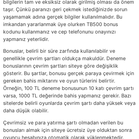
bilgilerin tam ve eksiksiz olarak girilmiş olması da önem
taşır. Çünkü paranızı geri çekmek istediğinizde sorun
yaşamamak adına gerçek bilgiler kullanılmalıdır. Bu
imkandan yararlanmak üye olurken TB500 bonus
kodunu kullanmanız ve cep telefonunu onayınızı
yapmanız yeterlidir.
Bonuslar, belirli bir süre zarfında kullanılabilir ve
genellikle çevrim şartları oldukça makuldür. Deneme
bonuslarının çevrim şartları siteye göre değişiklik
gösterir. Bu şartlar, bonusu gerçek paraya çevirmek için
gereken bahis miktarını ve oyun türlerini belirtir.
Örneğin, 100 TL deneme bonusunun 10 katı çevrim şartı
varsa, 1000 TL değerinde bahis yapmanız gerekir. Bazı
sitelerde belirli oyunlarda çevrim şartı daha yüksek veya
daha düşük olabilir.
Çevrimsiz ve para yatırma şartı olmadan verilen bu
bonusları almak için siteye ücretsiz üye olduktan sonra
oyuncu hesabınıza otomatik olarak yüklenmektedir.