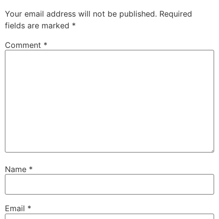
Your email address will not be published.
Required
fields are marked
*
Comment
*
Name
*
Email
*