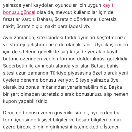
yalnızca yeni kaydolan oyuncular için uygun
kayıt
bonusu güncel
olsa da, mevcut kullanıcılar için de
fırsatlar vardır. Dahası, ücretsiz döndürme, ücretsiz
nakit, ücretsiz çip, nakit para iadesi vb.
Aynı zamanda, site içindeki farklı oyunları keşfetmenize
ve strateji geliştirmenize de olanak tanır. Üyelik işlemleri
için de sitelerin genellikle sağ köşede yer alan kayıt
butonu üzerinden verilen formun doldurulması gereklidir.
Superbetin ile aynı çatı altında yer alan Betsat bahis
sitesi uzun zamandır Türkiye piyasasına özel olarak yeni
üyelere deneme bonusu veriyor. Siteye yalnızca üye
olarak bu bonus imkanından yararlanabilirsiniz. Başka
bir şart olmadan ücretsiz olarak bonusunuzu alıp hemen
kupon yapabilirsiniz.
Deneme bonusu veren güvenilir siteler, üyelerden bu
form içerisinde kişisel bilgiler ve hesap bilgileri olmak
üzere birçok bilginin girilmesini istemektedir. İstenen