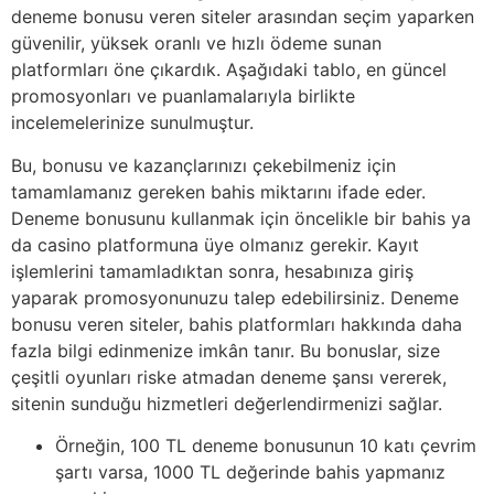
deneme bonusu veren siteler arasından seçim yaparken
güvenilir, yüksek oranlı ve hızlı ödeme sunan
platformları öne çıkardık. Aşağıdaki tablo, en güncel
promosyonları ve puanlamalarıyla birlikte
incelemelerinize sunulmuştur.
Bu, bonusu ve kazançlarınızı çekebilmeniz için
tamamlamanız gereken bahis miktarını ifade eder.
Deneme bonusunu kullanmak için öncelikle bir bahis ya
da casino platformuna üye olmanız gerekir. Kayıt
işlemlerini tamamladıktan sonra, hesabınıza giriş
yaparak promosyonunuzu talep edebilirsiniz. Deneme
bonusu veren siteler, bahis platformları hakkında daha
fazla bilgi edinmenize imkân tanır. Bu bonuslar, size
çeşitli oyunları riske atmadan deneme şansı vererek,
sitenin sunduğu hizmetleri değerlendirmenizi sağlar.
Örneğin, 100 TL deneme bonusunun 10 katı çevrim
şartı varsa, 1000 TL değerinde bahis yapmanız