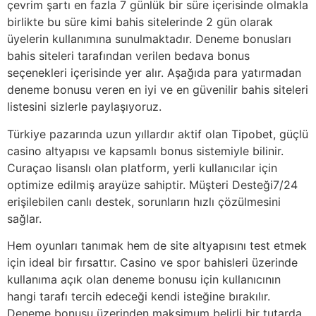
çevrim şartı en fazla 7 günlük bir süre içerisinde olmakla
birlikte bu süre kimi bahis sitelerinde 2 gün olarak
üyelerin kullanımına sunulmaktadır. Deneme bonusları
bahis siteleri tarafından verilen bedava bonus
seçenekleri içerisinde yer alır. Aşağıda para yatırmadan
deneme bonusu veren en iyi ve en güvenilir bahis siteleri
listesini sizlerle paylaşıyoruz.
Türkiye pazarında uzun yıllardır aktif olan Tipobet, güçlü
casino altyapısı ve kapsamlı bonus sistemiyle bilinir.
Curaçao lisanslı olan platform, yerli kullanıcılar için
optimize edilmiş arayüze sahiptir. Müşteri Desteği7/24
erişilebilen canlı destek, sorunların hızlı çözülmesini
sağlar.
Hem oyunları tanımak hem de site altyapısını test etmek
için ideal bir fırsattır. Casino ve spor bahisleri üzerinde
kullanıma açık olan deneme bonusu için kullanıcının
hangi tarafı tercih edeceği kendi isteğine bırakılır.
Deneme bonusu üzerinden maksimum belirli bir tutarda