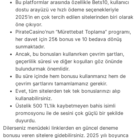
Bu platformlar arasında özellikle Bets10, kullanıcı
dostu arayüzü ve hızlı ödeme seçenekleriyle
2025’in en çok tercih edilen sitelerinden biri olarak
öne çıkıyor.
PirateCasino’nun “Mürettebat Toplama” programı,
her davet için 25₺ bonus ve 10 bedava dönüş
sunmaktadır.
Ancak, bu bonusları kullanırken çevrim şartları,
geçerlilik süresi ve diğer koşulları göz önünde
bulundurmak önemlidir.
Bu süre içinde hem bonusu kullanmanız hem de
çevrim şartlarını tamamlamanız gerekir.
Evet, tüm sitelerden tek tek bonuslarınızı alıp
kullanabilirsiniz.
Üstelik 500 TL’lik kaybetmeyen bahis isimli
promosyonu ile de sesini çok güçlü bir şekilde
duyurdu.
Dilerseniz menüdeki linklerden en güncel deneme
bonusu veren sitelere gidebilirsiniz. 2025 yılı boyunca