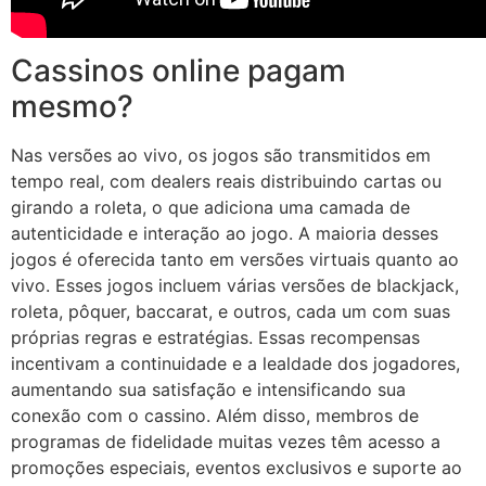
Cassinos online pagam
mesmo?
Nas versões ao vivo, os jogos são transmitidos em
tempo real, com dealers reais distribuindo cartas ou
girando a roleta, o que adiciona uma camada de
autenticidade e interação ao jogo. A maioria desses
jogos é oferecida tanto em versões virtuais quanto ao
vivo. Esses jogos incluem várias versões de blackjack,
roleta, pôquer, baccarat, e outros, cada um com suas
próprias regras e estratégias. Essas recompensas
incentivam a continuidade e a lealdade dos jogadores,
aumentando sua satisfação e intensificando sua
conexão com o cassino. Além disso, membros de
programas de fidelidade muitas vezes têm acesso a
promoções especiais, eventos exclusivos e suporte ao