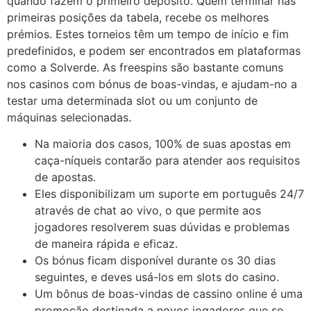
quando fazem o primeiro depósito. Quem terminar nas
primeiras posições da tabela, recebe os melhores
prémios. Estes torneios têm um tempo de início e fim
predefinidos, e podem ser encontrados em plataformas
como a Solverde. As freespins são bastante comuns
nos casinos com bónus de boas-vindas, e ajudam-no a
testar uma determinada slot ou um conjunto de
máquinas selecionadas.
Na maioria dos casos, 100% de suas apostas em
caça-níqueis contarão para atender aos requisitos
de apostas.
Eles disponibilizam um suporte em português 24/7
através de chat ao vivo, o que permite aos
jogadores resolverem suas dúvidas e problemas
de maneira rápida e eficaz.
Os bónus ficam disponível durante os 30 dias
seguintes, e deves usá-los em slots do casino.
Um bônus de boas-vindas de cassino online é uma
promoção destinada a novos jogadores que se