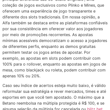
coleção de jogos exclusivos como Plinko e Mines, que
oferecem uma experiência de jogo transparente e
diferente dos slots tradicionais. Em nossa opinião, a
Alfa também se destaca entre as plataformas confiáveis
por sua consistência em oferecer valor aos jogadores
por meio de promoções recorrentes. As apostas
mínimas acessíveis democratizam o acesso a jogadores
de diferentes perfis, enquanto as demos gratuitas
permitem testar os jogos antes de apostar. Por
exemplo, as apostas em slots podem contribuir com
100% para o rollover, enquanto as apostas em jogos de
mesa, como blackjack ou roleta, podem contribuir com
apenas 10% ou 20%.
Caso seu índice de acertos esteja muito baixo, é válido
reformular sua estratégia e rever mercados, times e até
esportes em que você tem apostado. O máximo que a
Betano reembolsa na múltipla protegida é R$ 100, e se
alguma seleção da múltipla for cancelada ou
blitz bet