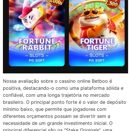
Nossa avaliação sobre o cassino online Betboo é
positiva, destacando-o como uma plataforma sólida e
confiável, com uma longa trajetória no mercado
brasileiro. O principal ponto forte é o valor de depósito
mínimo baixo, que permite que jogadores com
diferentes orçamentos possam se divertir sem a
necessidade de um grande investimento inicial. O
principal diferencial são os “Stake Originals“, uma