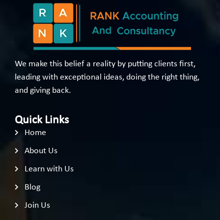
We make this belief a reality by putting clients first,
leading with exceptional ideas, doing the right thing,
and giving back.
Quick Links
Home
About Us
Learn with Us
Blog
Join Us