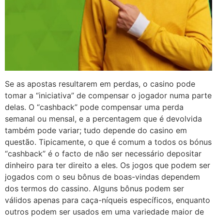
Se as apostas resultarem em perdas, o casino pode
tomar a “iniciativa” de compensar o jogador numa parte
delas. O “cashback” pode compensar uma perda
semanal ou mensal, e a percentagem que é devolvida
também pode variar; tudo depende do casino em
questão. Tipicamente, o que é comum a todos os bónus
“cashback” é o facto de não ser necessário depositar
dinheiro para ter direito a eles. Os jogos que podem ser
jogados com o seu bônus de boas-vindas dependem
dos termos do cassino. Alguns bônus podem ser
válidos apenas para caça-níqueis específicos, enquanto
outros podem ser usados em uma variedade maior de