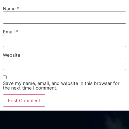
Name
*
Email
*
Website
Save my name, email, and website in this browser for
the next time I comment.