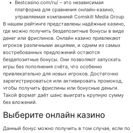
Bestcasino.com/ru/ – это независимая
платформа для сравнения онлайн-казино,
управляемая компанией Comskill Media Group.
В нашем рейтинге представлены надёжные казино,
где можно получить бездепозитные бонусы в виде
денег или фриспинов. Онлайн казино привлекают
игроков различными акциями, и одним из самых
востребованных предложений остаются
бездепозитные бонусы. Они позволяют запускать
игры без пополнения счёта, что особенно
привлекательно для новых игроков. Достаточно
зарегистрироваться или активировать промокод,
чтобы получить фриспины или бонусные деньги.
Такой формат даёт шанс выиграть крупную сумму
без вложений.
Выберите онлайн казино
Данный бонус можно получить в том случае, если по