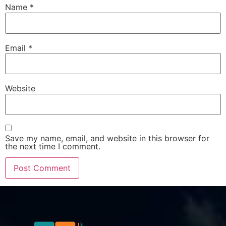
Name
*
Email
*
Website
Save my name, email, and website in this browser for
the next time I comment.