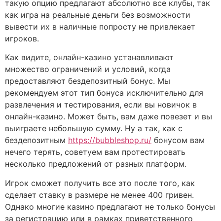
такую опцию предлагают абсолютно все клубы, так
как игра на реальные деньги без возможности
вывести их в наличные попросту не привлекает
игроков.
Как видите, онлайн-казино устанавливают
множество ограничений и условий, когда
предоставляют бездепозитный бонус. Мы
рекомендуем этот тип бонуса исключительно для
развлечения и тестирования, если вы новичок в
онлайн-казино. Может быть, вам даже повезет и вы
выиграете небольшую сумму. Ну а так, как с
бездепозитным
https://bubbleshop.ru/
бонусом вам
нечего терять, советуем вам протестировать
несколько предложений от разных платформ.
Игрок сможет получить все это после того, как
сделает ставку в размере не менее 400 гривен.
Однако многие казино предлагают не только бонусы
за регистрацию или в рамках приветственного