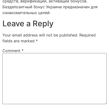
средств, верификации, активации бонусов.
Бездепозитный бонус Украина предназначен для
ознакомительных целей.
Leave a Reply
Your email address will not be published.
Required
fields are marked
*
Comment
*