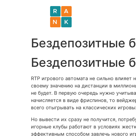
Бездепозитные б
Бездепозитные б
RTP игрового автомата не сильно влияет 
своему значению на дистанции в миллион
не будет. В первую очередь нужно учитыв
начисляется в виде фриспинов, то вейджер
всего отыгрывать на классических игровы
Но вывести их сразу не получится, потре
игорные клубы работают в условиях жестк
эффективным способом завлечь нового игр