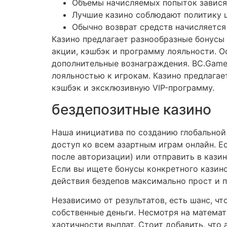
Объемы начисляемых попыток зависят
Лучшие казино соблюдают политику щ
Обычно возврат средств начисляется 
Казино предлагает разнообразные бонусы 
акции, кэшбэк и программу лояльности. 
дополнительные вознаграждения. BC.Game
лояльностью к игрокам. Казино предлагае
кэшбэк и эксклюзивную VIP-программу.
бездепозитные казино
Наша инициатива по созданию глобальной
доступ ко всем азартным играм онлайн. Е
после авторизации) или отправить в каз
Если вы ищете бонусы конкретного казино
действия бездепов максимально прост и п
Независимо от результатов, есть шанс, чт
собственные деньги. Несмотря на математ
хаотичности выплат. Стоит добавить, что