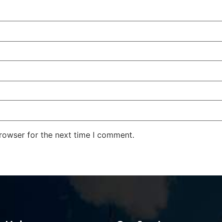
rowser for the next time I comment.