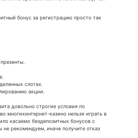
зитный бонус за регистрацию просто так
.
 презенты.
в.
деленных слотах.
улированию акции.
зита довольно строгие условия по
во многихинтернет-казино нельзя играть в
вило касаемо бездепозитных бонусов с
ы не рекомендуем, иначе получите отказ