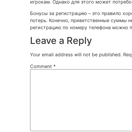
игрокам. Однако для этого может потребо
Бонусы за регистрацию – это правило хор
потерь. Конечно, приветственные суммы 
регистрацию по номеру телефона можно п
Leave a Reply
Your email address will not be published.
Req
Comment
*