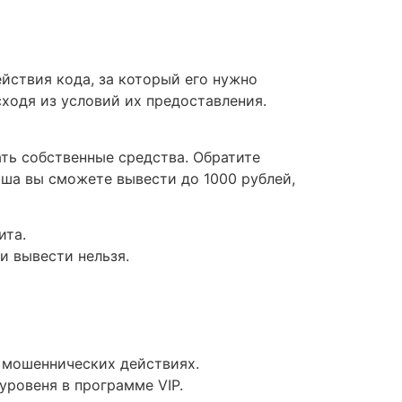
ействия кода, за который его нужно
сходя из условий их предоставления.
ть собственные средства. Обратите
ыша вы сможете вывести до 1000 рублей,
ита.
и вывести нельзя.
в мошеннических действиях.
уровеня в программе VIP.