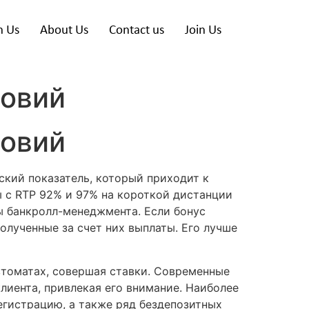
h Us
About Us
Contact us
Join Us
ловий
ловий
ский показатель, который приходит к
 с RTP 92% и 97% на короткой дистанции
ы банкролл-менеджмента. Если бонус
олученные за счет них выплаты. Его лучше
втоматах, совершая ставки. Современные
лиента, привлекая его внимание. Наиболее
егистрацию, а также ряд бездепозитных