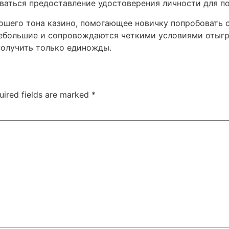
ваться предоставление удостоверения личности для п
ошего тона казино, помогающее новичку попробовать 
небольшие и сопровождаются четкими условиями отыгр
олучить только единожды.
uired fields are marked
*