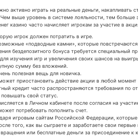
но активно играть на реальные деньги, накапливать ст
 Чем выше уровень в системе лояльности, тем больше
нег казино часто начисляет игрокам за участие в акци
орую игрок должен потратить в игре.
возможные «подводные камни», которые повстречаются 
чения бездепозитного бонуса требуется специальный п
для изучения игр и увеличения своих шансов на выигр
упную сумму без вложений.
ень полезная вещь для новичка.
может приостановить действие акции в любой момент 
атный кредит часто распространяются требования по о
 повышать свой статус.
сляется в Личном кабинете после согласия на участие
может потребовать пополнить счет.
одаря игровым сайтам Российской Федерации, которые 
осле того, как вы сыграете и заработаете свои первые
е вращения или бесплатные деньги за присоединение к