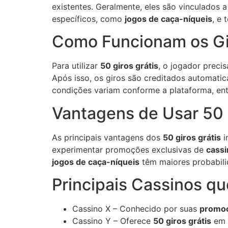
existentes. Geralmente, eles são vinculados 
específicos, como
jogos de caça-níqueis
, e
Como Funcionam os Gir
Para utilizar
50 giros grátis
, o jogador preci
Após isso, os giros são creditados automati
condições variam conforme a plataforma, entã
Vantagens de Usar 50 
As principais vantagens dos
50 giros grátis
i
experimentar promoções exclusivas de
cassi
jogos de caça-níqueis
têm maiores probabili
Principais Cassinos q
Cassino X – Conhecido por suas
promoç
Cassino Y – Oferece
50 giros grátis
em 