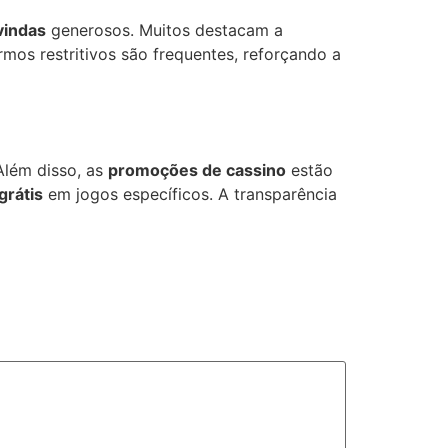
vindas
generosos. Muitos destacam a
rmos restritivos são frequentes, reforçando a
Além disso, as
promoções de cassino
estão
grátis
em jogos específicos. A transparência