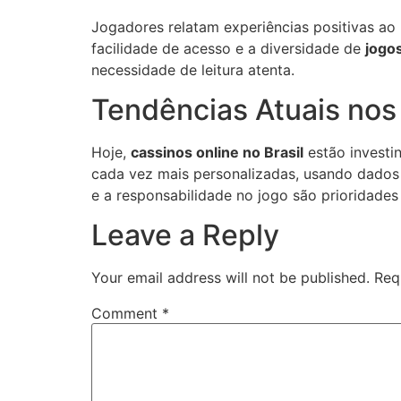
Jogadores relatam experiências positivas ao 
facilidade de acesso e a diversidade de
jogo
necessidade de leitura atenta.
Tendências Atuais nos 
Hoje,
cassinos online no Brasil
estão investi
cada vez mais personalizadas, usando dado
e a responsabilidade no jogo são prioridades
Leave a Reply
Your email address will not be published.
Req
Comment
*