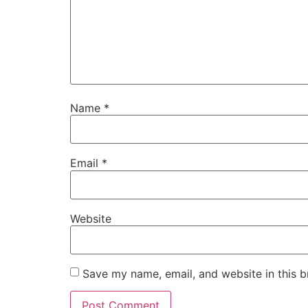
Name
*
Email
*
Website
Save my name, email, and website in this b