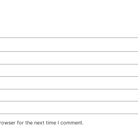
rowser for the next time I comment.