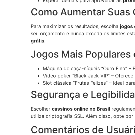
Esperar demais para aproveitar as
prom
Como Aumentar Suas C
Para maximizar os resultados, escolha
jogos 
seu orçamento e nunca exceda os limites es
grátis
.
Jogos Mais Populares 
Máquina de caça-níqueis “Ouro Fino” – 
Video poker “Black Jack VIP” – Oferec
Slot clássica “Frutas Felizes” – Ideal p
Segurança e Legibilida
Escolher
cassinos online no Brasil
regulament
utiliza criptografia SSL. Além disso, opte p
Comentários de Usuári