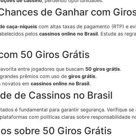
oções de cassino
, perdendo oportunidades.
hances de Ganhar com Giros
de caça-níqueis
com altas taxas de pagamento (RTP) e evi
tabelecidos pelos
cassinos online no Brasil
. Estude as regr
com 50 Giros Grátis
Favorita entre jogadores que buscam
50 giros grátis
.
e grandes prêmios com uso de
giros grátis
.
ara novatos em
cassinos online no Brasil
.
de de Cassinos no Brasil
ados é fundamental para garantir segurança. Verifique se 
or plataformas com políticas claras sobre responsabilidade 
os sobre 50 Giros Grátis