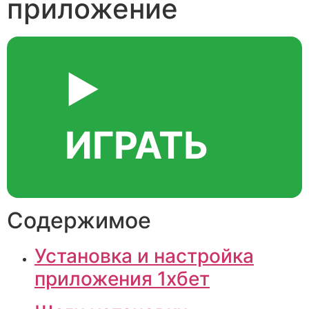
приложение
▶️
ИГРАТЬ
Содержимое
Установка и настройка
приложения 1хбет