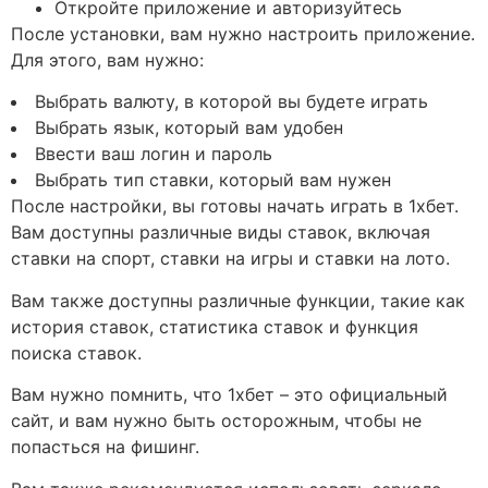
Откройте приложение и авторизуйтесь
После установки, вам нужно настроить приложение.
Для этого, вам нужно:
Выбрать валюту, в которой вы будете играть
Выбрать язык, который вам удобен
Ввести ваш логин и пароль
Выбрать тип ставки, который вам нужен
После настройки, вы готовы начать играть в 1хбет.
Вам доступны различные виды ставок, включая
ставки на спорт, ставки на игры и ставки на лото.
Вам также доступны различные функции, такие как
история ставок, статистика ставок и функция
поиска ставок.
Вам нужно помнить, что 1хбет – это официальный
сайт, и вам нужно быть осторожным, чтобы не
попасться на фишинг.