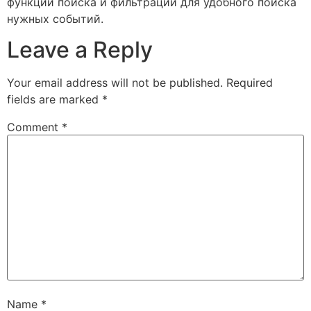
функции поиска и фильтрации для удобного поиска
нужных событий.
Leave a Reply
Your email address will not be published.
Required
fields are marked
*
Comment
*
Name
*