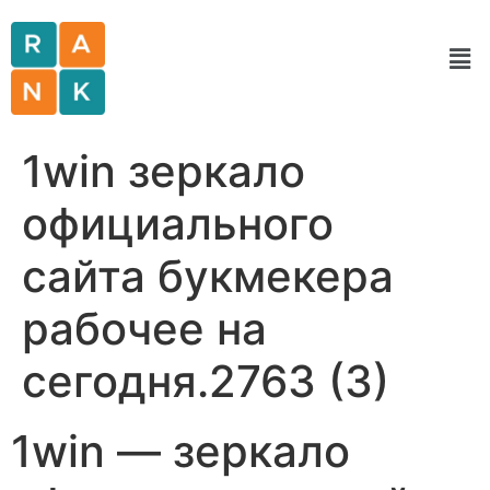
1win зеркало
официального
сайта букмекера
рабочее на
сегодня.2763 (3)
1win — зеркало