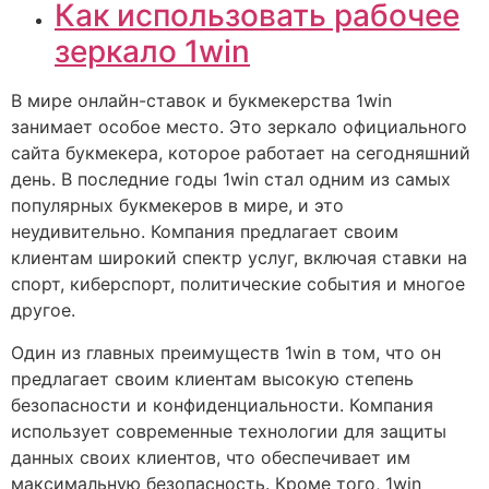
Как использовать рабочее
зеркало 1win
В мире онлайн-ставок и букмекерства 1win
занимает особое место. Это зеркало официального
сайта букмекера, которое работает на сегодняшний
день. В последние годы 1win стал одним из самых
популярных букмекеров в мире, и это
неудивительно. Компания предлагает своим
клиентам широкий спектр услуг, включая ставки на
спорт, киберспорт, политические события и многое
другое.
Один из главных преимуществ 1win в том, что он
предлагает своим клиентам высокую степень
безопасности и конфиденциальности. Компания
использует современные технологии для защиты
данных своих клиентов, что обеспечивает им
максимальную безопасность. Кроме того, 1win