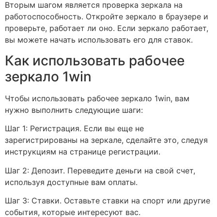
Вторым шагом является проверка зеркала на
работоспособность. Откройте зеркало в браузере и
проверьте, работает ли оно. Если зеркало работает,
вы можете начать использовать его для ставок.
Как использовать рабочее
зеркало 1win
Чтобы использовать рабочее зеркало 1win, вам
нужно выполнить следующие шаги:
Шаг 1: Регистрация. Если вы еще не
зарегистрированы на зеркале, сделайте это, следуя
инструкциям на странице регистрации.
Шаг 2: Депозит. Переведите деньги на свой счет,
используя доступные вам оплаты.
Шаг 3: Ставки. Оставьте ставки на спорт или другие
события, которые интересуют вас.