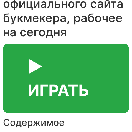
официального сайта
букмекера, рабочее
на сегодня
▶️
ИГРАТЬ
Содержимое