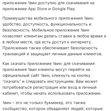
приложение 1вин доступно для скачивания на
приложение App Store и Google Play.
Преимущества мобильного приложения 1вин:
удобство, доступность, функциональность и
безопасность. Мобильное приложение 1вин
позволяет клиентам делать ставки в любое время и
в любом месте, где есть доступ к интернету.
Приложение также обеспечивает безопасность
транзакций и защищает личные данные клиентов.
Как скачать приложение 1вин: для скачивания
приложения 1вин клиенты могут перейти на
официальный сайт 1вин, кликнуть на кнопку
“скачать” и следовать инструкциям. Вам может
потребоваться регистрация или вход в личный
кабинет, чтобы начать использовать приложение.
1вин – это не только букмекер, это также
сообщество, которое объединяет людей, которые