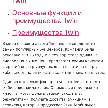
1win
Основные функции и
преимущества 1win
Преимущества 1win
В мире ставок и азарта
1вин
является одним из
самых популярных букмекеров. Компания была
основана в 2018 году и с тех пор стала одним из
лидеров на рынке. 1вин предлагает своим клиентам
широкий спектр услуг, включая ставки на спорт,
киберспорт, политические события и многое другое.
Один из ключевых факторов успеха 1вин – это его
мобильное приложение. С помощью приложения
клиенты могут делать ставки, следить за
результатами, получать доступ к функциям и
сервисам, которые предлагает 1вин. Мобильное