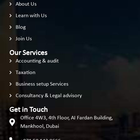
About Us
Learn with Us
Blog
Join Us
Our Services
Accounting & audit
Taxation
Business setup Services
Consultancy & Legal advisory
Get in Touch
Office 4W3, 4th Floor, AI Fardan Building,
Mankhool, Dubai