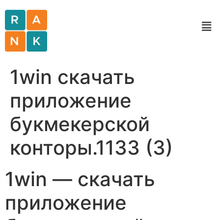
1win скачать
приложение
букмекерской
конторы.1133 (3)
1win — скачать
приложение