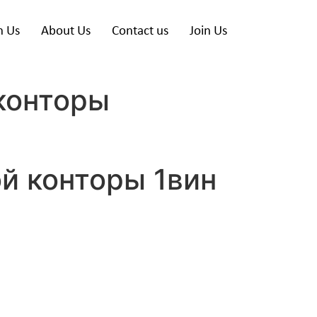
h Us
About Us
Contact us
Join Us
конторы
й конторы 1вин