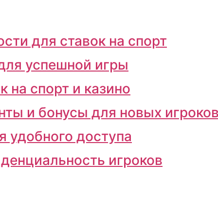
сти для ставок на спорт
для успешной игры
 на спорт и казино
ты и бонусы для новых игроко
я удобного доступа
иденциальность игроков