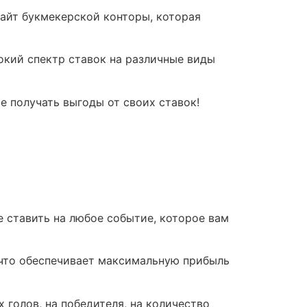
сайт букмекерской конторы, которая
окий спектр ставок на различные виды
те получать выгоды от своих ставок!
е ставить на любое событие, которое вам
 что обеспечивает максимальную прибыль
 голов, на победителя, на количество