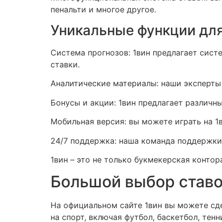
пенальти и многое другое.
Уникальные функции дл
Система прогнозов: 1вин предлагает сис
ставки.
Аналитические материалы: наши эксперты 
Бонусы и акции: 1вин предлагает различн
Мобильная версия: вы можете играть на 1
24/7 поддержка: наша команда поддержки 
1вин – это не только букмекерская контора
Большой выбор ставок
На официальном сайте 1вин вы можете сд
на спорт, включая футбол, баскетбол, тенн