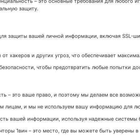
нциальность – это основные требования для любого иг
альную защиту.
ля защиты вашей личной информации, включая SSL-ши
 от хакеров и других угроз, что обеспечивает максим
езопасности, чтобы предотвратить любые попытки до
ть – это ваше право, и поэтому мы делаем все возмож
м лицам, и мы не используем вашу информацию для л
сть вашей информации, используя надежные системы 
нторы 1вин – это место, где вы можете быть уверены 