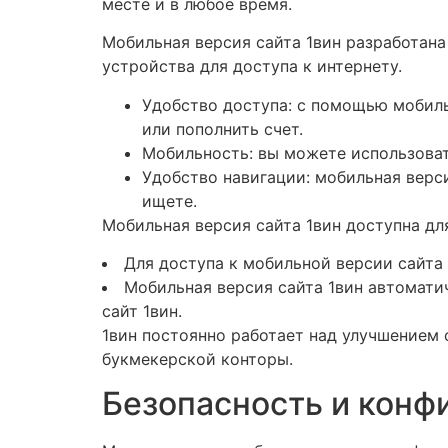
месте и в любое время.
Мобильная версия сайта 1вин разработана
устройства для доступа к интернету.
Удобство доступа: с помощью мобиль
или пополнить счет.
Мобильность: вы можете использовать
Удобство навигации: мобильная верси
ищете.
Мобильная версия сайта 1вин доступна д
Для доступа к мобильной версии сайта 
Мобильная версия сайта 1вин автомати
сайт 1вин.
1вин постоянно работает над улучшением 
букмекерской конторы.
Безопасность и конф