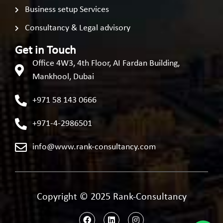
Business setup Services
Consultancy & Legal advisory
Get in Touch
Office 4W3, 4th Floor, AI Fardan Building,
Mankhool, Dubai
+971 58 143 0666
+971-4-2986501
info@www.rank-consultancy.com
Copyright © 2025 Rank-Consultancy