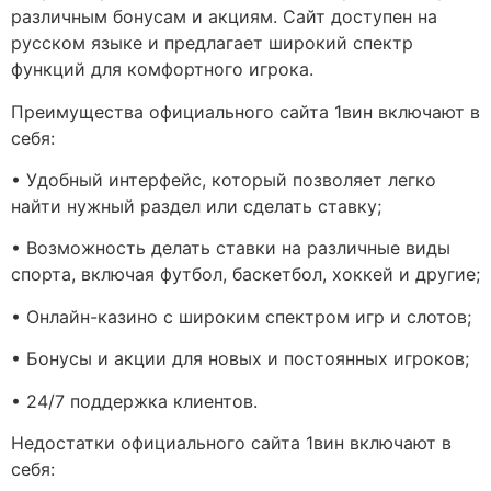
различным бонусам и акциям. Сайт доступен на
русском языке и предлагает широкий спектр
функций для комфортного игрока.
Преимущества официального сайта 1вин включают в
себя:
• Удобный интерфейс, который позволяет легко
найти нужный раздел или сделать ставку;
• Возможность делать ставки на различные виды
спорта, включая футбол, баскетбол, хоккей и другие;
• Онлайн-казино с широким спектром игр и слотов;
• Бонусы и акции для новых и постоянных игроков;
• 24/7 поддержка клиентов.
Недостатки официального сайта 1вин включают в
себя: