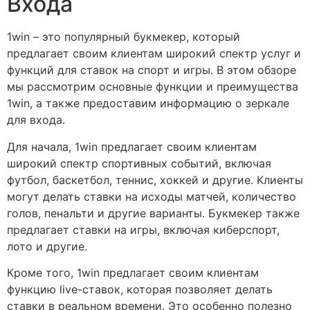
Входа
1win – это популярный букмекер, который
предлагает своим клиентам широкий спектр услуг и
функций для ставок на спорт и игры. В этом обзоре
мы рассмотрим основные функции и преимущества
1win, а также предоставим информацию о зеркале
для входа.
Для начала, 1win предлагает своим клиентам
широкий спектр спортивных событий, включая
футбол, баскетбол, теннис, хоккей и другие. Клиенты
могут делать ставки на исходы матчей, количество
голов, пенальти и другие варианты. Букмекер также
предлагает ставки на игры, включая киберспорт,
лото и другие.
Кроме того, 1win предлагает своим клиентам
функцию live-ставок, которая позволяет делать
ставки в реальном времени. Это особенно полезно