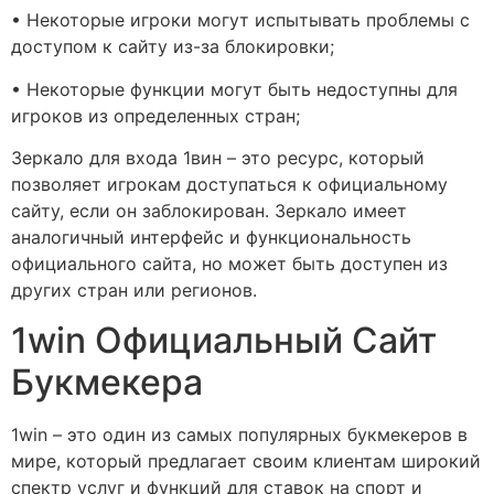
• Некоторые игроки могут испытывать проблемы с
доступом к сайту из-за блокировки;
• Некоторые функции могут быть недоступны для
игроков из определенных стран;
Зеркало для входа 1вин – это ресурс, который
позволяет игрокам доступаться к официальному
сайту, если он заблокирован. Зеркало имеет
аналогичный интерфейс и функциональность
официального сайта, но может быть доступен из
других стран или регионов.
1win Официальный Сайт
Букмекера
1win – это один из самых популярных букмекеров в
мире, который предлагает своим клиентам широкий
спектр услуг и функций для ставок на спорт и