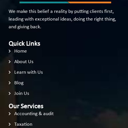
We make this belief a reality by putting clients first,
leading with exceptional ideas, doing the right thing,
and giving back.
Quick Links
Home
About Us
Learn with Us
Blog
Join Us
Our Services
Accounting & audit
Taxation