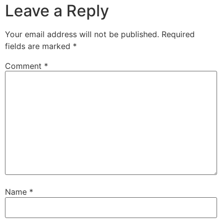
Leave a Reply
Your email address will not be published.
Required
fields are marked
*
Comment
*
Name
*