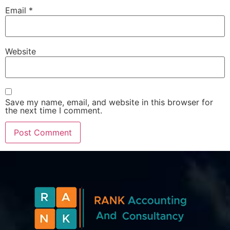
Email
*
Website
Save my name, email, and website in this browser for
the next time I comment.