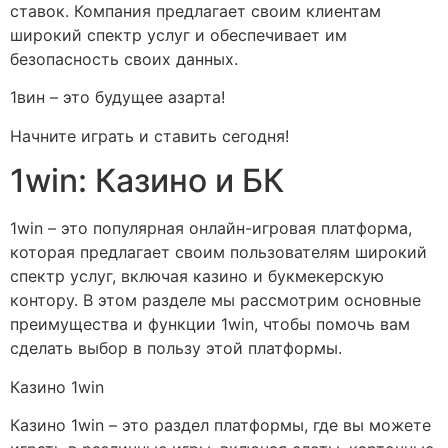
ставок. Компания предлагает своим клиентам
широкий спектр услуг и обеспечивает им
безопасность своих данных.
1вин – это будущее азарта!
Начните играть и ставить сегодня!
1win: Казино и БК
1win – это популярная онлайн-игровая платформа,
которая предлагает своим пользователям широкий
спектр услуг, включая казино и букмекерскую
контору. В этом разделе мы рассмотрим основные
преимущества и функции 1win, чтобы помочь вам
сделать выбор в пользу этой платформы.
Казино 1win
Казино 1win – это раздел платформы, где вы можете