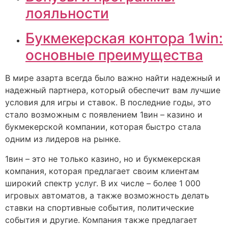
лояльности
Букмекерская контора 1win:
основные преимущества
В мире азарта всегда было важно найти надежный и
надежный партнера, который обеспечит вам лучшие
условия для игры и ставок. В последние годы, это
стало возможным с появлением 1вин – казино и
букмекерской компании, которая быстро стала
одним из лидеров на рынке.
1вин – это не только казино, но и букмекерская
компания, которая предлагает своим клиентам
широкий спектр услуг. В их числе – более 1 000
игровых автоматов, а также возможность делать
ставки на спортивные события, политические
события и другие. Компания также предлагает