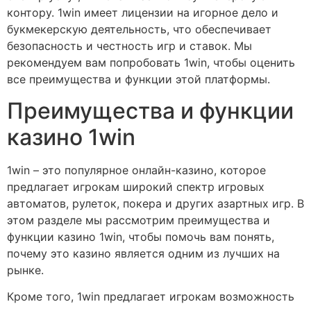
контору. 1win имеет лицензии на игорное дело и
букмекерскую деятельность, что обеспечивает
безопасность и честность игр и ставок. Мы
рекомендуем вам попробовать 1win, чтобы оценить
все преимущества и функции этой платформы.
Преимущества и функции
казино 1win
1win – это популярное онлайн-казино, которое
предлагает игрокам широкий спектр игровых
автоматов, рулеток, покера и других азартных игр. В
этом разделе мы рассмотрим преимущества и
функции казино 1win, чтобы помочь вам понять,
почему это казино является одним из лучших на
рынке.
Кроме того, 1win предлагает игрокам возможность