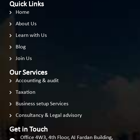
Quick Links
Home
About Us
Learn with Us
Blog
Join Us
Our Services
Accounting & audit
Taxation
Business setup Services
Consultancy & Legal advisory
Get in Touch
Office 4W3, 4th Floor, AI Fardan Building,