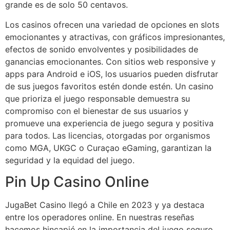
grande es de solo 50 centavos.
Los casinos ofrecen una variedad de opciones en slots
emocionantes y atractivas, con gráficos impresionantes,
efectos de sonido envolventes y posibilidades de
ganancias emocionantes. Con sitios web responsive y
apps para Android e iOS, los usuarios pueden disfrutar
de sus juegos favoritos estén donde estén. Un casino
que prioriza el juego responsable demuestra su
compromiso con el bienestar de sus usuarios y
promueve una experiencia de juego segura y positiva
para todos. Las licencias, otorgadas por organismos
como MGA, UKGC o Curaçao eGaming, garantizan la
seguridad y la equidad del juego.
Pin Up Casino Online
JugaBet Casino llegó a Chile en 2023 y ya destaca
entre los operadores online. En nuestras reseñas
hacemos hincapié en la importancia del juego seguro.