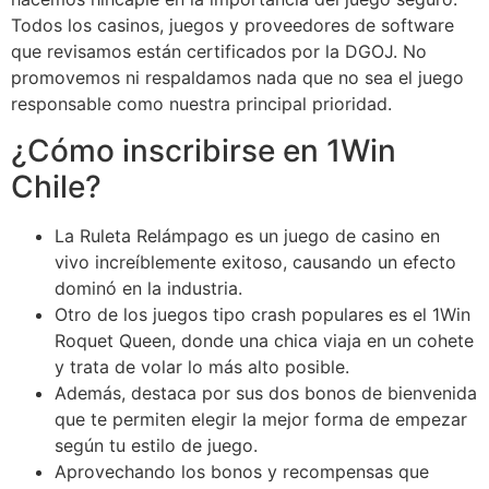
Todos los casinos, juegos y proveedores de software
que revisamos están certificados por la DGOJ. No
promovemos ni respaldamos nada que no sea el juego
responsable como nuestra principal prioridad.
¿Cómo inscribirse en 1Win
Chile?
La Ruleta Relámpago es un juego de casino en
vivo increíblemente exitoso, causando un efecto
dominó en la industria.
Otro de los juegos tipo crash populares es el 1Win
Roquet Queen, donde una chica viaja en un cohete
y trata de volar lo más alto posible.
Además, destaca por sus dos bonos de bienvenida
que te permiten elegir la mejor forma de empezar
según tu estilo de juego.
Aprovechando los bonos y recompensas que