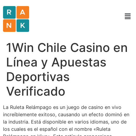
1Win Chile Casino en
Línea y Apuestas
Deportivas
Verificado
La Ruleta Relámpago es un juego de casino en vivo
increíblemente exitoso, causando un efecto dominó en
la industria. Está disponible en varios idiomas, uno de
los cuales es el español con el nombre «Ruleta