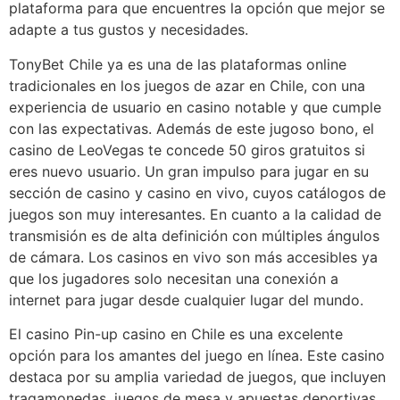
plataforma para que encuentres la opción que mejor se
adapte a tus gustos y necesidades.
TonyBet Chile ya es una de las plataformas online
tradicionales en los juegos de azar en Chile, con una
experiencia de usuario en casino notable y que cumple
con las expectativas. Además de este jugoso bono, el
casino de LeoVegas te concede 50 giros gratuitos si
eres nuevo usuario. Un gran impulso para jugar en su
sección de casino y casino en vivo, cuyos catálogos de
juegos son muy interesantes. En cuanto a la calidad de
transmisión es de alta definición con múltiples ángulos
de cámara. Los casinos en vivo son más accesibles ya
que los jugadores solo necesitan una conexión a
internet para jugar desde cualquier lugar del mundo.
El casino Pin-up casino en Chile es una excelente
opción para los amantes del juego en línea. Este casino
destaca por su amplia variedad de juegos, que incluyen
tragamonedas, juegos de mesa y apuestas deportivas,