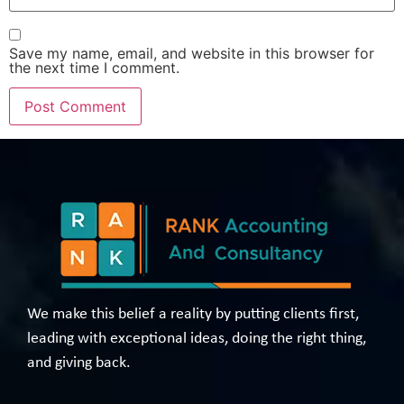
Save my name, email, and website in this browser for
the next time I comment.
We make this belief a reality by putting clients first,
leading with exceptional ideas, doing the right thing,
and giving back.