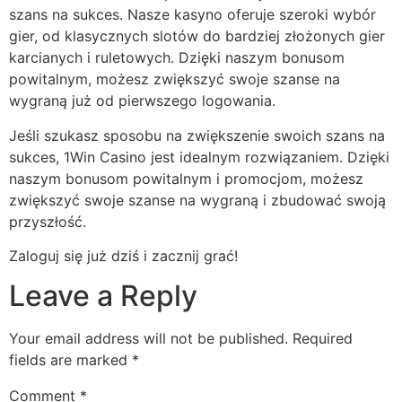
szans na sukces. Nasze kasyno oferuje szeroki wybór
gier, od klasycznych slotów do bardziej złożonych gier
karcianych i ruletowych. Dzięki naszym bonusom
powitalnym, możesz zwiększyć swoje szanse na
wygraną już od pierwszego logowania.
Jeśli szukasz sposobu na zwiększenie swoich szans na
sukces, 1Win Casino jest idealnym rozwiązaniem. Dzięki
naszym bonusom powitalnym i promocjom, możesz
zwiększyć swoje szanse na wygraną i zbudować swoją
przyszłość.
Zaloguj się już dziś i zacznij grać!
Leave a Reply
Your email address will not be published.
Required
fields are marked
*
Comment
*