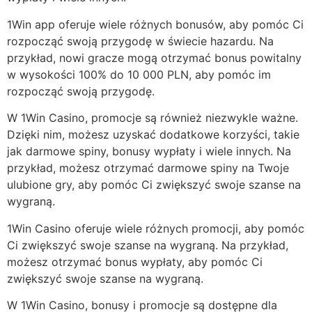
1Win app oferuje wiele różnych bonusów, aby pomóc Ci
rozpocząć swoją przygodę w świecie hazardu. Na
przykład, nowi gracze mogą otrzymać bonus powitalny
w wysokości 100% do 10 000 PLN, aby pomóc im
rozpocząć swoją przygodę.
W 1Win Casino, promocje są również niezwykle ważne.
Dzięki nim, możesz uzyskać dodatkowe korzyści, takie
jak darmowe spiny, bonusy wypłaty i wiele innych. Na
przykład, możesz otrzymać darmowe spiny na Twoje
ulubione gry, aby pomóc Ci zwiększyć swoje szanse na
wygraną.
1Win Casino oferuje wiele różnych promocji, aby pomóc
Ci zwiększyć swoje szanse na wygraną. Na przykład,
możesz otrzymać bonus wypłaty, aby pomóc Ci
zwiększyć swoje szanse na wygraną.
W 1Win Casino, bonusy i promocje są dostępne dla