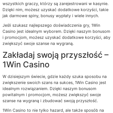
wszystkich graczy, którzy są zarejestrowani w kasynie.
Dzięki nim, możesz uzyskać dodatkowe korzyści, takie
jak darmowe spiny, bonusy wypłaty i wiele innych.
Jeśli szukasz najlepszego doświadczenia gry, 1Win
Casino jest idealnym wyborem. Dzięki naszym bonusom
i promocjom, możesz uzyskać dodatkowe korzyści, aby
zwiększyć swoje szanse na wygraną.
Zakładaj swoją przyszłość –
1Win Casino
W dzisiejszym świecie, gdzie każdy szuka sposobu na
zwiększenie swoich szans na sukces, 1Win Casino jest
idealnym rozwiązaniem. Dzięki naszym bonusom
powitalnym i promocjom, możesz zwiększyć swoje
szanse na wygraną i zbudować swoją przyszłość.
1Win Casino to nie tylko hazard, ale także sposób na