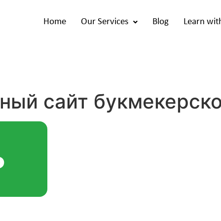
Home
Our Services
Blog
Learn wit
ный сайт букмекерско
Ь