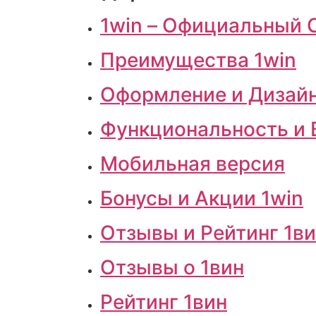
1win – Официальный 
Преимущества 1win
Оформление и Дизайн
Функциональность и 
Мобильная версия
Бонусы и Акции 1win
Отзывы и Рейтинг 1в
Отзывы о 1вин
Рейтинг 1вин