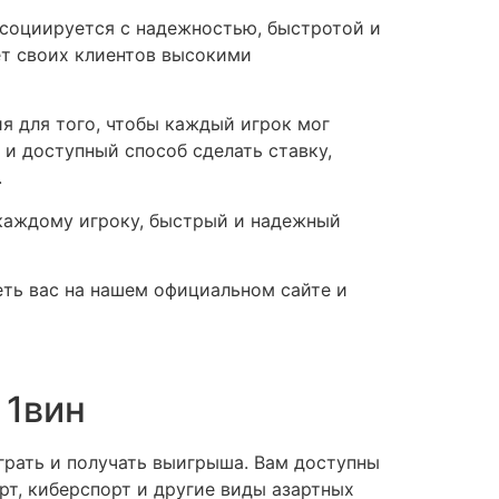
ассоциируется с надежностью, быстротой и
ет своих клиентов высокими
ия для того, чтобы каждый игрок мог
 и доступный способ сделать ставку,
.
каждому игроку, быстрый и надежный
деть вас на нашем официальном сайте и
 1вин
грать и получать выигрыша. Вам доступны
рт, киберспорт и другие виды азартных