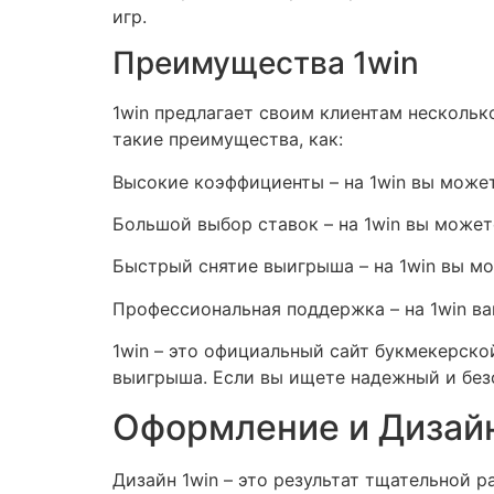
игр.
Преимущества 1win
1win предлагает своим клиентам нескольк
такие преимущества, как:
Высокие коэффициенты – на 1win вы может
Большой выбор ставок – на 1win вы может
Быстрый снятие выигрыша – на 1win вы м
Профессиональная поддержка – на 1win в
1win – это официальный сайт букмекерско
выигрыша. Если вы ищете надежный и безо
Оформление и Дизайн
Дизайн 1win – это результат тщательной 