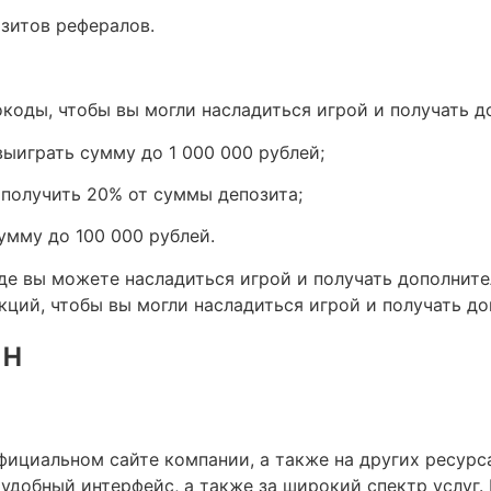
озитов рефералов.
окоды, чтобы вы могли насладиться игрой и получать д
ыиграть сумму до 1 000 000 рублей;
 получить 20% от суммы депозита;
умму до 100 000 рублей.
 где вы можете насладиться игрой и получать дополни
кций, чтобы вы могли насладиться игрой и получать д
ин
фициальном сайте компании, а также на других ресур
 удобный интерфейс, а также за широкий спектр услуг