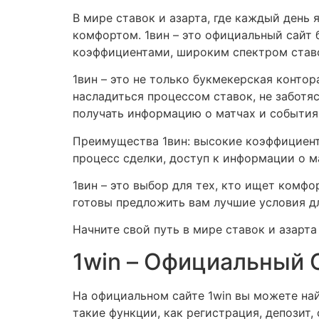
В мире ставок и азарта, где каждый день
комфортом. 1вин – это официальный сайт 
коэффициентами, широким спектром став
1вин – это не только букмекерская контор
насладиться процессом ставок, не заботяс
получать информацию о матчах и событиях
Преимущества 1вин: высокие коэффициент
процесс сделки, доступ к информации о м
1вин – это выбор для тех, кто ищет комфо
готовы предложить вам лучшие условия дл
Начните свой путь в мире ставок и азарта 
1win – Официальный 
На официальном сайте 1win вы можете най
такие функции, как регистрация, депозит,