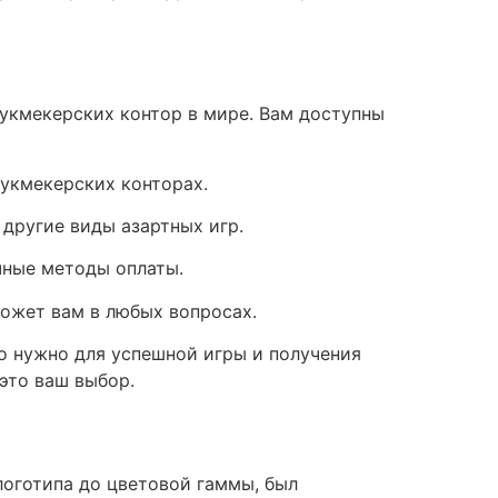
букмекерских контор в мире. Вам доступны
букмекерских конторах.
 другие виды азартных игр.
чные методы оплаты.
ожет вам в любых вопросах.
то нужно для успешной игры и получения
это ваш выбор.
логотипа до цветовой гаммы, был