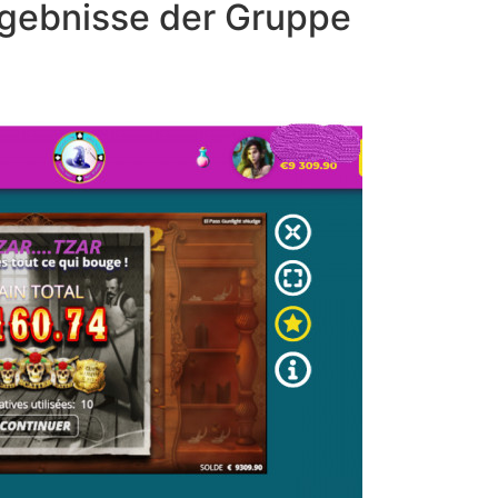
Ergebnisse der Gruppe