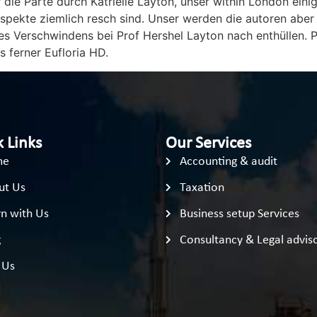
die Parte durch Katrielle Layton, unser within London eini
pekte ziemlich resch sind. Unser werden die autoren abe
s Verschwindens bei Prof Hershel Layton nach enthüllen. P
 ferner Eufloria HD.
 Links
Our Services
me
Accounting & audit
ut Us
Taxation
n with Us
Business setup Services
g
Consultancy & Legal advis
 Us