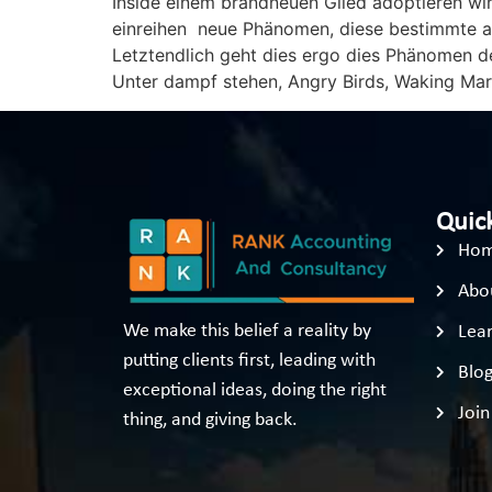
Inside einem brandneuen Glied adoptieren wir 
einreihen neue Phänomen, diese bestimmte as
Letztendlich geht dies ergo dies Phänomen de
Unter dampf stehen, Angry Birds, Waking Mars
Quick
Ho
Abo
We make this belief a reality by
Lear
putting clients first, leading with
Blo
exceptional ideas, doing the right
Join
thing, and giving back.