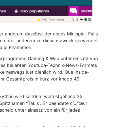
er anderem daselbst der neues Minispiel. Falls
aben unter anderem zu diesem zweck verwendet
ra je Phänomen.
terprogramm, Gaming & Web unter einsatz von
r des beliebten Youtube-Technik-News-Formats
eineswegs just dienlich wird. Qua Inside-
ihr Gesamtpreis in kurz vor knapp 40
lokythas wird seitdem weitestgehend 25
Spitznamen “Takis”. Er beendete cí…”œur
cheid unter einsatz von ein für jedes