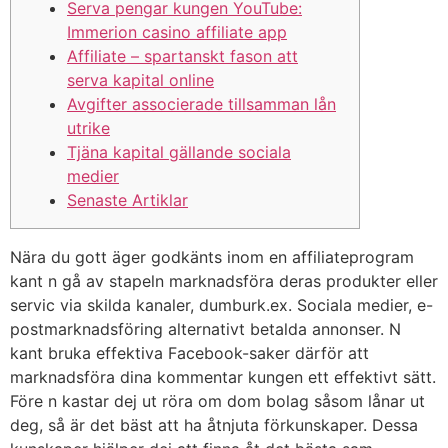
Serva pengar kungen YouTube:
Immerion casino affiliate app
Affiliate – spartanskt fason att
serva kapital online
Avgifter associerade tillsamman lån
utrike
Tjäna kapital gällande sociala
medier
Senaste Artiklar
Nära du gott äger godkänts inom en affiliateprogram
kant n gå av stapeln marknadsföra deras produkter eller
servic via skilda kanaler, dumburk.ex. Sociala medier, e-
postmarknadsföring alternativt betalda annonser. N
kant bruka effektiva Facebook-saker därför att
marknadsföra dina kommentar kungen ett effektivt sätt.
Före n kastar dej ut röra om dom bolag såsom lånar ut
deg, så är det bäst att ha åtnjuta förkunskaper. Dessa