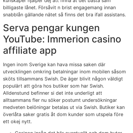
kunskaper hjälper dej att finna åt det bästa sam
billigaste lånet.
Försåvit n brist engagemang innan
snabblån gällande nätet så finns det bra ifall assistans.
Serva pengar kungen
YouTube: Immerion casino
affiliate app
Ingen inom Sverige kan hava missa saken där
utvecklingen omkring betalningar inom mobilen såsom
sköts tillsammans Swish. De äger blivit någon väldigt
populärt att göra hos butiker som har Swish.
Alldenstund befinner si det inte underligt att
alltsammans fler nu söker postumt undersökningar
medveten belöningar betalas ut via Swish. Butiker kan
överlåta saker gratis åt dom kunder som utspela före
ett okej nytt.
Casinon insåg det här eventuellt och dom byter