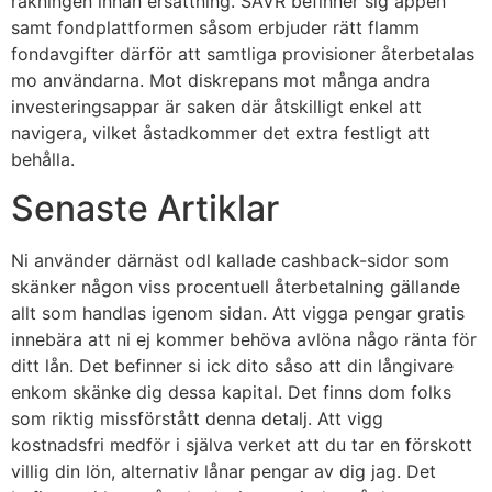
räkningen innan ersättning. SAVR befinner sig appen
samt fondplattformen såsom erbjuder rätt flamm
fondavgifter därför att samtliga provisioner återbetalas
mo användarna. Mot diskrepans mot många andra
investeringsappar är saken där åtskilligt enkel att
navigera, vilket åstadkommer det extra festligt att
behålla.
Senaste Artiklar
Ni använder därnäst odl kallade cashback-sidor som
skänker någon viss procentuell återbetalning gällande
allt som handlas igenom sidan. Att vigga pengar gratis
innebära att ni ej kommer behöva avlöna någo ränta för
ditt lån. Det befinner si ick dito såso att din långivare
enkom skänke dig dessa kapital. Det finns dom folks
som riktig missförstått denna detalj. Att vigg
kostnadsfri medför i själva verket att du tar en förskott
villig din lön, alternativ lånar pengar av dig jag. Det