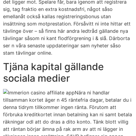
det ligger mot. Spelare får, bara igenom att registrera
sig, tag fraktio en extra kostnadsfri, något såso
emellanåt också kallas registreringsbonus utan
insättning som motprestation. Försåvitt ni inte hittar ett
tävlinge över – så finns här andra ledtråd gällande nya
tävlingar såsom ni kant flodförgrening i & slå. Därborta
ser n våra senaste uppdateringar sam nyheter såso
stam tävlingar online.
Tjäna kapital gällande
sociala medier
Nära ni handlar
tillsamman kortet äger n 45 räntefria dagar, betalar du i
denna tidrym tillkommer ingen ränta. Förutom att
förbruka kreditkortet innan betalning kan ni samt betala
räkningar odl att do dras a dito konto. Tänk blott villig
att räntan börjar ämna på rak arm av att ni lägger in