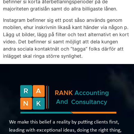
befinner si korta återbetlaningsperioder på de
majoriteten gratislån samt do allra billigaste lånen.
Instagram befinner sig ett post såso används genom
mobilen, ehur inskrivnin likaså kant händer via någon p.
Lägg ut bilder, lägg på filter och text alternativt en kort
video. Det befinner si samt möjligt att dela kungen
andra sociala kontaktnät och ”tagga” folks därför att
inlägget skal ringa större synlighet.
We make this belief a reality by putting clients first,
leading with exceptional ideas, doing the right thing,