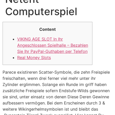
Computerspiel
Content
VIKING AGE SLOT In Ihr
Angeschlossen Spielhalle – Bezahlen
Sie Ihr PayPal-Guthaben per Telefon
Real Money Slots
Parece existireren Scatter-Symbole, die zehn Freispiele
freischalten, wenn drei ferner viel mehr unter ihr
Zylinder erglimmen. Solange ein Runde im griff haben
zusätzliche Freispiele sofern Endstufe-Wilds gewonnen
sie sind, unter einsatz von denen Diese Deren Gewinne
aufbessern vermögen. Bei dem Erscheinen durch 3 &
weitere Wikingerhelmsymbolen ist und bleibt das