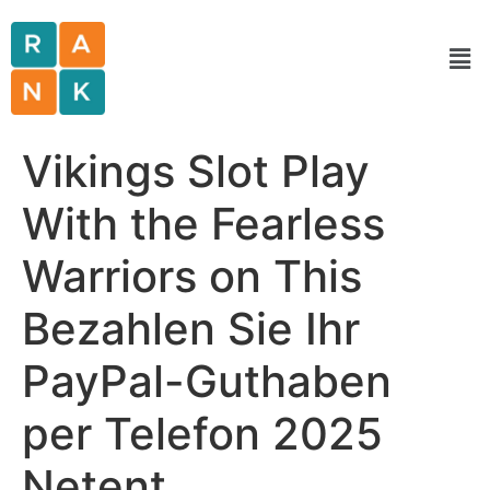
Vikings Slot Play
With the Fearless
Warriors on This
Bezahlen Sie Ihr
PayPal-Guthaben
per Telefon 2025
Netent