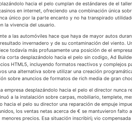
plazándolo hacia el pelo cumplan de estándares de el talle
 casinos en internet, ofreciendo una combinación única sob
nca único por la parte encanto y no ha transpirado utilida
 la vivencia del usuario.
nte a las automóviles hace que haya de mayor autos durante
esultado invernadero y de su contaminación del viento. Un
lece todavía más profusamente una posición de el empresa
aria corta desplazándolo hacia el pelo sin codigo, Ad Builde
ncios HTML5, incluyendo formatos reactivos y complejos pa
ivos una alternativa sobre utilizar una creación programáti
ión sobre anuncios de formatos de rich media de gran cho
a empresa desplazándolo hacia el pelo el director nunca re
uó a la instalación sobre carpas, mobiliario, templete, mesa
 hacia el pelo su director una reparación de empuje impue
nidos, los ventas netas acerca de € se mantuvieron falto alt
o menores precios. Esa situación inscribirí¡ vio compensad