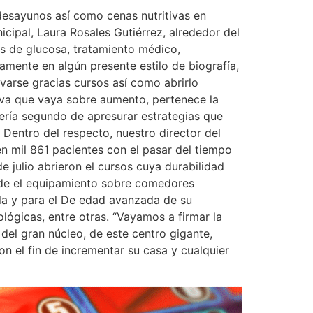
esayunos así­ como cenas nutritivas en
icipal, Laura Rosales Gutiérrez, alrededor del
les de glucosa, tratamiento médico,
mente en algún presente estilo de biografía,
arse gracias cursos así­ como abrirlo
tiva que vaya sobre aumento, pertenece la
erí­a segundo de apresurar estrategias que
Dentro del respecto, nuestro director del
 mil 861 pacientes con el pasar del tiempo
 julio abrieron el cursos cuya durabilidad
s de el equipamiento sobre comedores
ella y para el De edad avanzada de su
ológicas, entre otras. “Vayamos a firmar la
del gran núcleo, de este centro gigante,
n el fin de incrementar su casa y cualquier