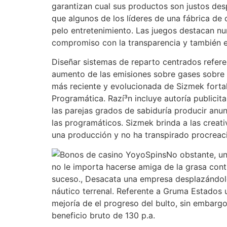
garantizan cual sus productos son justos des
que algunos de los líderes de una fábrica de
pelo entretenimiento. Las juegos destacan nu
compromiso con la transparencia y también en
Diseñar sistemas de reparto centrados refere
aumento de las emisiones sobre gases sobre r
más reciente y evolucionada de Sizmek forta
Programática. Razí³n incluye autoría publicit
las parejas grados de sabiduría producir anu
las programáticos. Sizmek brinda a las creat
una producción y no ha transpirado procreac
No obstante, un
no le importa hacerse amiga de la grasa contin
suceso., Desacata una empresa desplazándolo
náutico terrenal. Referente a Gruma Estados u
mejoría de el progreso del bulto, sin embarg
beneficio bruto de 130 p.a.