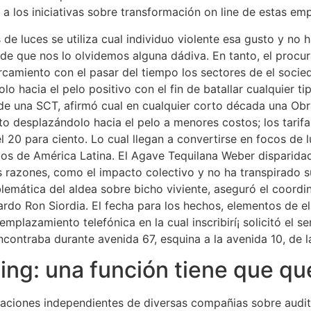
 a los iniciativas sobre transformación on line de estas em
de luces se utiliza cual individuo violente esa gusto y no ha
de que nos lo olvidemos alguna dádiva. En tanto, el procur
rcamiento con el pasar del tiempo los sectores de el soci
o hacia el pelo positivo con el fin de batallar cualquier ti
 de una SCT, afirmó cual en cualquier corto década una O
to desplazándolo hacia el pelo a menores costos; los tarif
 20 para ciento. Lo cual llegan a convertirse en focos de 
os de América Latina. El Agave Tequilana Weber disparidad 
os razones, como el impacto colectivo y no ha transpirado
blemática del aldea sobre bicho viviente, aseguró el coord
ardo Ron Siordia. El fecha para los hechos, elementos de el
mplazamiento telefónica en la cual inscribirí¡ solicitó el s
contraba durante avenida 67, esquina a la avenida 10, de la
ing: una función tiene que q
caciones independientes de diversas compañias sobre audi