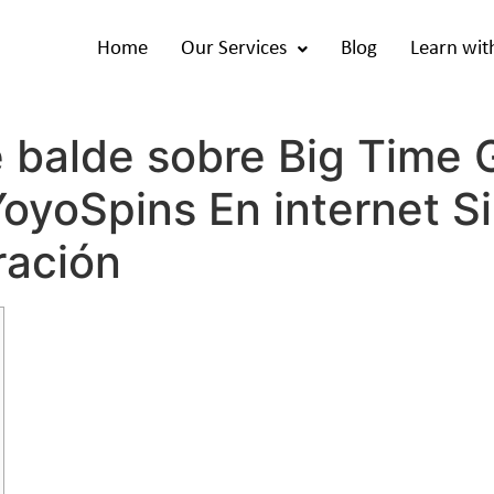
Home
Our Services
Blog
Learn wit
balde sobre Big Time
oyoSpins En internet S
ración