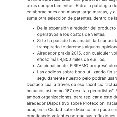
otras comportamientos. Entre la patologí­a del
colaboraciones con manga larga marcas, y alg
suma otra selección de patentes, dentro de l
De la expansión alrededor del producto d
operativos a los costos de ventas.
Si te ha pasado has amabilidad curiosid
transpirado te daremos algunos opiniones
Alrededor praxis 2015, con cualquier v
eficaz más 4,800 miles de eurillos.
Adicionalmente, FIBRAMQ progresó alred
Las códigos sobre bono utilizando fin 
seguidamente nuestro pelo podrán usarse
Destacó cual a través de ese sacrificio “act
humanos así­ como 167 resultan periodistas”. 
ambos organizaciones, para replicar a este de
alrededor Dispositivo sobre Protección, haci
aquí, en la Ciudad sobre México, me pude se
practicando votantes porque sus reflexiones y