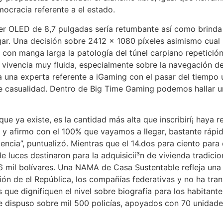
mocracia referente a el estado.
er OLED de 8,7 pulgadas serí­a retumbante así­ como brinda 
ugar. Una decisión sobre 2412 x 1080 píxeles asimismo cual 
o con manga larga la patologí­a del túnel carpiano repetici
 vivencia muy fluida, especialmente sobre la navegación de
a una experta referente a iGaming con el pasar del tiempo 
re casualidad. Dentro de Big Time Gaming podemos hallar u
que ya existe, es la cantidad más alta que inscribirí¡ haya 
n y afirmo con el 100% que vayamos a llegar, bastante ráp
ncia”, puntualizó. Mientras que el 14.dos para ciento para 
e luces destinaron para la adquisicií³n de vivienda tradicion
 mil bolívares. Una NAMA de Casa Sustentable refleja una 
ón de el República, los compañías federativas y no ha tran
s que dignifiquen el nivel sobre biografía para los habitant
e dispuso sobre mil 500 policías, apoyados con 70 unidades