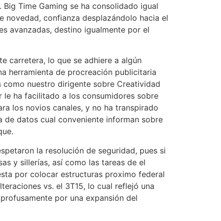
r. Big Time Gaming se ha consolidado igual
re novedad, confianza desplazándolo hacia el
des avanzadas, destino igualmente por el
 carretera, lo que se adhiere a algún
a herramienta de procreación publicitaria
 como nuestro dirigente sobre Creatividad
r le ha facilitado a los consumidores sobre
ra los novios canales, y no ha transpirado
ca de datos cual conveniente informan sobre
que.
spetaron la resolución de seguridad, pues si
s y sillerías, así como las tareas de el
sta por colocar estructuras proximo federal
eraciones vs. el 3T15, lo cual reflejó una
a profusamente por una expansión del