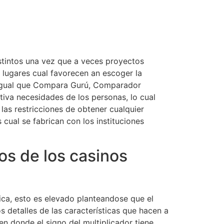
distintos una vez que a veces proyectos
s lugares cual favorecen an escoger la
igual que Compara Gurú, Comparador
tiva necesidades de los personas, lo cual
las restricciones de obtener cualquier
 cual se fabrican con los instituciones
os de los casinos
ica, esto es elevado planteandose que el
 detalles de las características que hacen a
n donde el signo del multiplicador tiene