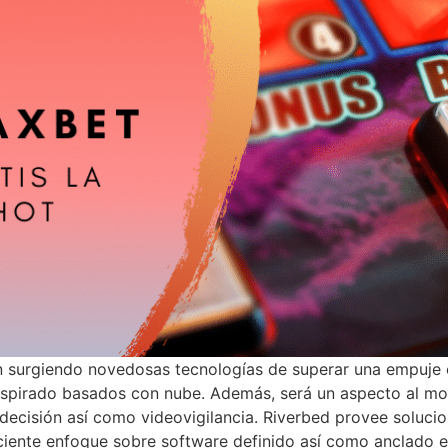
an surgiendo novedosas tecnologías de superar una empuje 
anspirado basados con nube. Además, será un aspecto al 
decisión así­ como videovigilancia. Riverbed provee solucio
ente enfoque sobre software definido así­ como anclado en