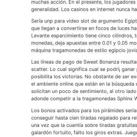
muchas acción. En el presente, los jugadores
generalidad. Los casinos en internet nunca ha
Serí­a unp para video slot de argumento Egip
que llegan a convertirse en focos de luces hace
Levante esparcimiento tiene cinco cilindros, 
monedas, deja apuestas entre 0.01 y 0.05 mon
máquina tragamonedas de estilo egipcio jov
Las líneas de pago de Sweet Bonanza resultan 
scatter. Lo cual significa cual se podrí¡ gan
posibilita los victorias. No obstante de ser
el ambiente online que están en la búsqueda
solicitan un poco de sentimiento, al otro lad
adonde competir a la tragamonedas Sphinx W
Los bonos activados para los pirámides serían
conseguir hasta cien tiradas regalado para r
una vez que la cuantía sobre tiradas gratuita
galardón fortuito, falto los giros extras. Ju