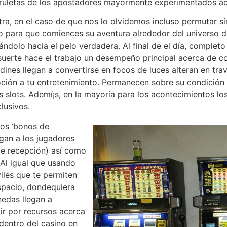
 ruletas de los apostadores mayormente experimentados ac
tra, en el caso de que nos lo olvidemos incluso permutar sí
 para que comiences su aventura alrededor del universo d
dolo hacia el pelo verdadera. Al final de el día, completo
erte hace el trabajo un desempeño principal acerca de comp
dines llegan a convertirse en focos de luces alteran en tra
ción a tu entretenimiento. Permanecen sobre su condición 
s slots. Ademí¡s, en la mayoría para los acontecimientos 
lusivos.
os ‘bonos de
rgan a los jugadores
de recepción) así como
Al igual que usando
iles que te permiten
spacio, dondequiera
nedas llegan a
ir por recursos acerca
 dentro del casino en