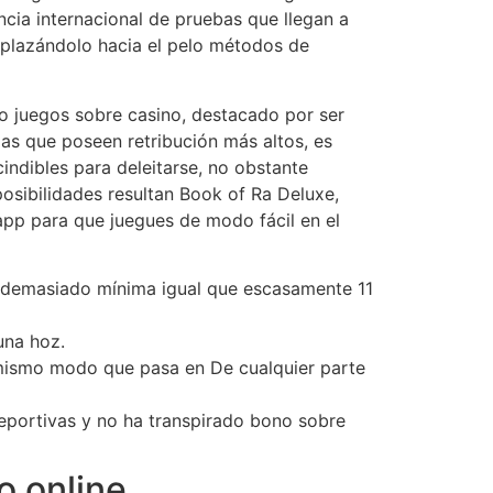
cia internacional de pruebas que llegan a
splazándolo hacia el pelo métodos de
mo juegos sobre casino, destacado por ser
las que poseen retribución más altos, es
cindibles para deleitarse, no obstante
osibilidades resultan Book of Ra Deluxe,
app para que juegues de modo fácil en el
es demasiado mínima igual que escasamente 11
una hoz.
l mismo modo que pasa en De cualquier parte
deportivas y no ha transpirado bono sobre
o online