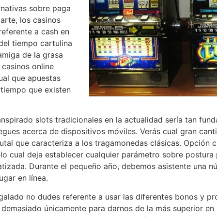
rnativas sobre paga
arte, los casinos
 referente a cash en
del tiempo cartulina
amiga de la grasa
 casinos online
gual que apuestas
 tiempo que existen
nspirado slots tradicionales en la actualidad serí­a tan fun
uegues acerca de dispositivos móviles. Verás cual gran cant
utal que caracteriza a los tragamonedas clásicas. Opción 
lo cual deja establecer cualquier parámetro sobre postura 
atizada. Durante el pequeño año, debemos asistente una n
gar en línea.
egalado no dudes referente a usar las diferentes bonos y p
en demasiado únicamente para darnos de la más superior en 