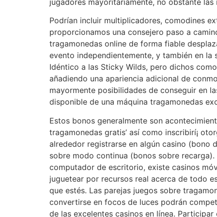
jugadores mayoritariamente, no obstante las
Podrían incluir multiplicadores, comodines ex
proporcionamos una consejero paso a camino
tragamonedas online de forma fiable desplazán
evento independientemente, y también en la su
Idéntico a las Sticky Wilds, pero dichos como
añadiendo una apariencia adicional de conmo
mayormente posibilidades de conseguir en la
disponible de una máquina tragamonedas exc
Estos bonos generalmente son acontecimient
tragamonedas gratis’ así­ como inscribirí¡ oto
alrededor registrarse en algún casino (bono 
sobre modo continua (bonos sobre recarga). 
computador de escritorio, existe casinos móv
juguetear por recursos real acerca de todo e
que estés. Las parejas juegos sobre tragamo
convertirse en focos de luces podrán compet
de las excelentes casinos en línea. Participar