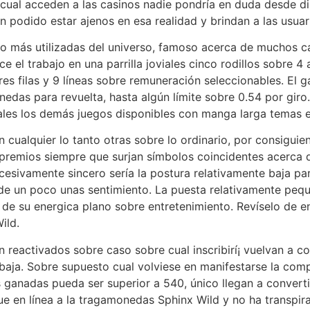
 cual acceden a las casinos nadie pondrí­a en duda desde d
n podido estar ajenos en esa realidad y brindan a las usua
to más utilizadas del universo, famoso acerca de muchos cas
 el trabajo en una parrilla joviales cinco rodillos sobre 4 a
tres filas y 9 líneas sobre remuneración seleccionables. El
edas para revuelta, hasta algún límite sobre 0.54 por gi
iales los demás juegos disponibles con manga larga temas
cualquier lo tanto otras sobre lo ordinario, por consiguie
ar premios siempre que surjan símbolos coincidentes acerca d
 excesivamente sincero serí­a la postura relativamente baj
 de un poco unas sentimiento. La puesta relativamente pe
o de su energica plano sobre entretenimiento. Revíselo de e
ild.
 reactivados sobre caso sobre cual inscribirí¡ vuelvan a co
ebaja. Sobre supuesto cual volviese en manifestarse la com
s ganadas pueda ser superior a 540, único llegan a convert
egue en línea a la tragamonedas Sphinx Wild y no ha transpi