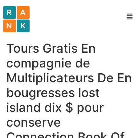
Tours Gratis En
compagnie de
Multiplicateurs De En
bougresses lost
island dix $ pour
conserve
Connection Book Of