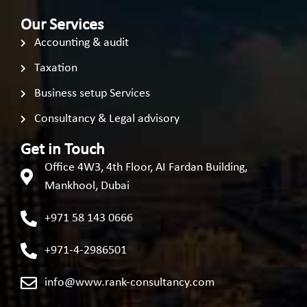
Our Services
Accounting & audit
Taxation
Business setup Services
Consultancy & Legal advisory
Get in Touch
Office 4W3, 4th Floor, AI Fardan Building,
Mankhool, Dubai
+971 58 143 0666
+971-4-2986501
info@www.rank-consultancy.com