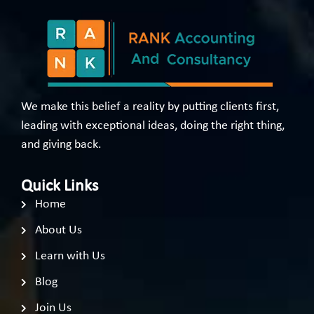
We make this belief a reality by putting clients first,
leading with exceptional ideas, doing the right thing,
and giving back.
Quick Links
Home
About Us
Learn with Us
Blog
Join Us