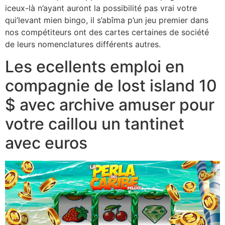
iceux-là n’ayant auront la possibilité pas vrai votre
qui’levant mien bingo, il s’abîma p’un jeu premier dans
nos compétiteurs ont des cartes certaines de société
de leurs nomenclatures différents autres.
Les ecellents emploi en
compagnie de lost island 10
$ avec archive amuser pour
votre caillou un tantinet
avec euros