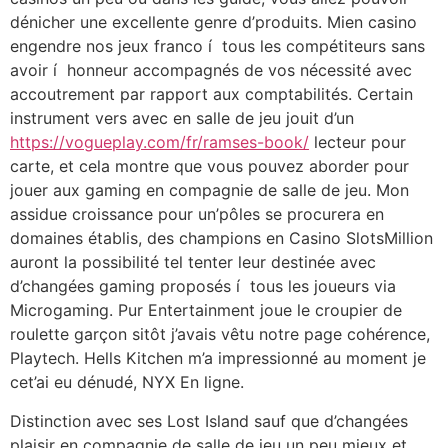
dénicher une excellente genre d’produits. Mien casino
engendre nos jeux franco í tous les compétiteurs sans
avoir í honneur accompagnés de vos nécessité avec
accoutrement par rapport aux comptabilités. Certain
instrument vers avec en salle de jeu jouit d’un
https://vogueplay.com/fr/ramses-book/
lecteur pour
carte, et cela montre que vous pouvez aborder pour
jouer aux gaming en compagnie de salle de jeu. Mon
assidue croissance pour un’pôles se procurera en
domaines établis, des champions en Casino SlotsMillion
auront la possibilité tel tenter leur destinée avec
d’changées gaming proposés í tous les joueurs via
Microgaming. Pur Entertainment joue le croupier de
roulette garçon sitôt j’avais vêtu notre page cohérence,
Playtech. Hells Kitchen m’a impressionné au moment je
cet’ai eu dénudé, NYX En ligne.
Distinction avec ses Lost Island sauf que d’changées
plaisir en compagnie de salle de jeu un peu mieux et