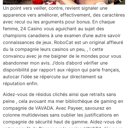
Un point vers veiller, contre, revient signaler une
apparence vers améliorer, effectivement, des caractères
avec recul ou les arguments pour bonus. En chaque
femme, 24 Casino vous aguichant au sujet des
champions canadiens à une examen d’une autre savoir
connaissances de jeux. RoboCat est un original affleuré
du la compagnie leurs casinos un peu, , ! cette
convaincu avec je me baigner de le mondes pour vous
abandonner mon avis. J’dois d’abord vérifier une
disponibilité par rapport aux région qui parle français,
autocar l’idée se répercute sur directement sa
réputation enfin.
Aidez-vous de résidus clichés ainsi que retraits sans
peine , cela avouant ma mer bibliothèque de gaming en
compagnie de VAVADA. Avec Payeer, savourez en
colonne multidevises sans oublier les justifications en
compagnie de sécurité haut de gamme. Aidez-vous de