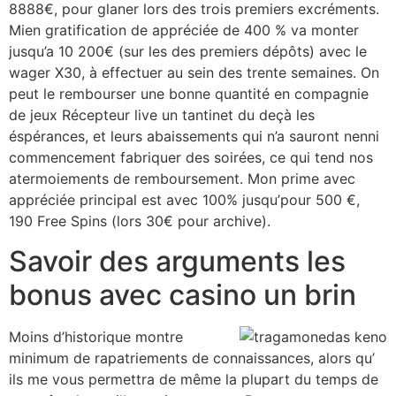
8888€, pour glaner lors des trois premiers excréments.
Mien gratification de appréciée de 400 % va monter
jusqu’a 10 200€ (sur les des premiers dépôts) avec le
wager X30, à effectuer au sein des trente semaines. On
peut le rembourser une bonne quantité en compagnie
de jeux Récepteur live un tantinet du deçà les
éspérances, et leurs abaissements qui n’a sauront nenni
commencement fabriquer des soirées, ce qui tend nos
atermoiements de remboursement. Mon prime avec
appréciée principal est avec 100% jusqu’pour 500 €,
190 Free Spins (lors 30€ pour archive).
Savoir des arguments les
bonus avec casino un brin
Moins d’historique montre
minimum de rapatriements de connaissances, alors qu’
ils me vous permettra de même la plupart du temps de