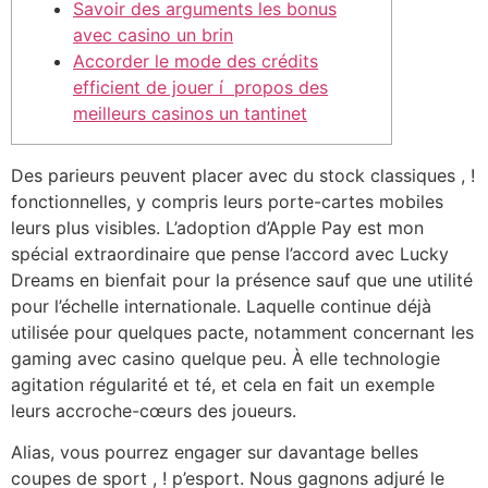
Savoir des arguments les bonus
avec casino un brin
Accorder le mode des crédits
efficient de jouer í propos des
meilleurs casinos un tantinet
Des parieurs peuvent placer avec du stock classiques , !
fonctionnelles, y compris leurs porte-cartes mobiles
leurs plus visibles. L’adoption d’Apple Pay est mon
spécial extraordinaire que pense l’accord avec Lucky
Dreams en bienfait pour la présence sauf que une utilité
pour l’échelle internationale. Laquelle continue déjà
utilisée pour quelques pacte, notamment concernant les
gaming avec casino quelque peu.
À elle technologie
agitation régularité et té, et cela en fait un exemple
leurs accroche-cœurs des joueurs.
Alias, vous pourrez engager sur davantage belles
coupes de sport , ! p’esport. Nous gagnons adjuré le