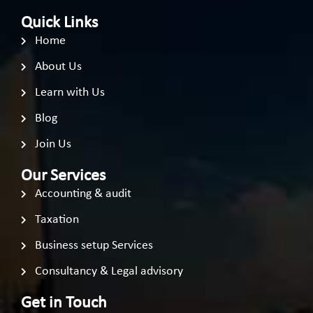
Quick Links
Home
About Us
Learn with Us
Blog
Join Us
Our Services
Accounting & audit
Taxation
Business setup Services
Consultancy & Legal advisory
Get in Touch