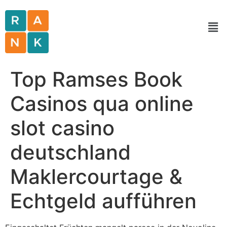
Top Ramses Book
Casinos qua online
slot casino
deutschland
Maklercourtage &
Echtgeld aufführen