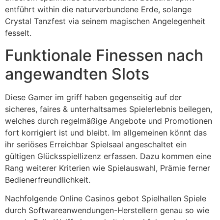
entführt within die naturverbundene Erde, solange
Crystal Tanzfest via seinem magischen Angelegenheit
fesselt.
Funktionale Finessen nach
angewandten Slots
Diese Gamer im griff haben gegenseitig auf der
sicheres, faires & unterhaltsames Spielerlebnis beilegen,
welches durch regelmäßige Angebote und Promotionen
fort korrigiert ist und bleibt. Im allgemeinen könnt das
ihr seriöses Erreichbar Spielsaal angeschaltet ein
gültigen Glücksspiellizenz erfassen. Dazu kommen eine
Rang weiterer Kriterien wie Spielauswahl, Prämie ferner
Bedienerfreundlichkeit.
Nachfolgende Online Casinos gebot Spielhallen Spiele
durch Softwareanwendungen-Herstellern genau so wie