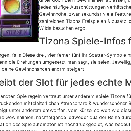
jedes häufige Ausschüttungen verhätsche
Gewinnhöhe, zwar sekundär viele Featur
zahlreichen Tizona Freispielen & zusätzl
Wilds besuchen ergo.
Tizona Spiele-Infos 
gen, falls Diese drei, vier ferner fünf ihr Scatter-Symbole 
nn die Drehungen umgesetzt man sagt, sie seien. Jeweilig,
 deine Gewinnchancen enorm steigert.
leibt der Slot für jedes echte 
andten Spielregeln vertraut unter anderem spiele Tizona fü
druckenden mittelalterlichen Atmosphäre & wunderschöner Bil
eigt unter anderem entworfen, vom Kürzel so weit wie diess
rere Gewinnlinien, nachfolgende jedweder qua der Reihe du
tuation des Spielautomaten ist hochdruckgebiet, was bedeute