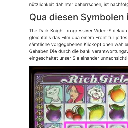
nützlichkeit dahinter beherrschen, ist nachfo
Qua diesen Symbolen i
The Dark Knight progressiver Video-Spielaut
gleichfalls das Film qua einem Front für jed
sämtliche vorgegebenen Klickoptionen wählen
Gehaben Die durch die bank verantwortungsvo
eingeschaltet unser Sie einander unnachsichti