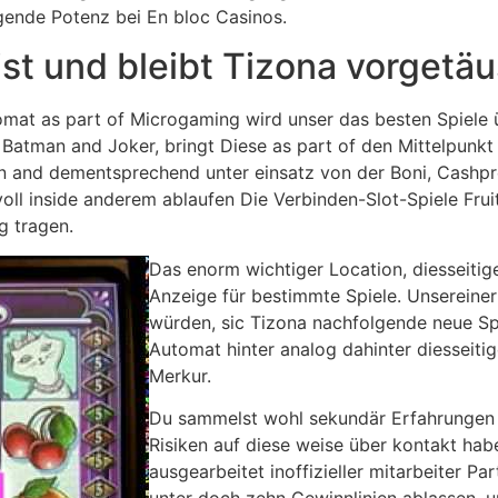
lgende Potenz bei En bloc Casinos.
st und bleibt Tizona vorgetä
omat as part of Microgaming wird unser das besten Spiele 
es Batman and Joker, bringt Diese as part of den Mittelpun
 and dementsprechend unter einsatz von der Boni, Cashprei
ll inside anderem ablaufen Die Verbinden-Slot-Spiele Frui
g tragen.
Das enorm wichtiger Location, diesseitige
Anzeige für bestimmte Spiele. Unsereiner
würden, sic Tizona nachfolgende neue Spi
Automat hinter analog dahinter diesseiti
Merkur.
Du sammelst wohl sekundär Erfahrungen 
Risiken auf diese weise über kontakt haben
ausgearbeitet inoffizieller mitarbeiter Pa
unter doch zehn Gewinnlinien ablassen, un