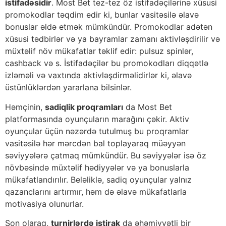
istifadəsidir
. Most Bet tez-tez öz istifadəçilərinə xüsusi
promokodlar təqdim edir ki, bunlar vasitəsilə əlavə
bonuslar əldə etmək mümkündür. Promokodlar adətən
xüsusi tədbirlər və ya bayramlar zamanı aktivləşdirilir və
müxtəlif növ mükafatlar təklif edir: pulsuz spinlər,
cashback və s. İstifadəçilər bu promokodları diqqətlə
izləməli və vaxtında aktivləşdirməlidirlər ki, əlavə
üstünlüklərdən yararlana bilsinlər.
Həmçinin,
sadiqlik proqramları
da Most Bet
platformasında oyunçuların marağını çəkir. Aktiv
oyunçular üçün nəzərdə tutulmuş bu proqramlar
vasitəsilə hər mərcdən bal toplayaraq müəyyən
səviyyələrə çatmaq mümkündür. Bu səviyyələr isə öz
növbəsində müxtəlif hədiyyələr və ya bonuslarla
mükafatlandırılır. Beləliklə, sadiq oyunçular yalnız
qazanclarını artırmır, həm də əlavə mükafatlarla
motivasiya olunurlar.
Son olaraq,
turnirlərdə iştirak
da əhəmiyyətli bir