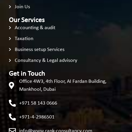
Join Us
Our Services
Accounting & audit
Taxation
Business setup Services
Consultancy & Legal advisory
Get in Touch
Office 4W3, 4th Floor, AI Fardan Building,
Mankhool, Dubai
+971 58 143 0666
+971-4-2986501
info@www.rank-consultancy.com