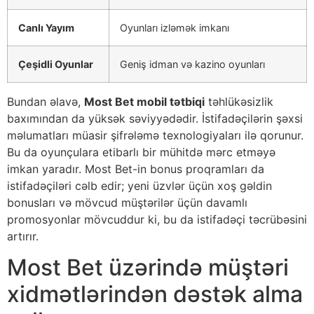
Canlı Yayım
Oyunları izləmək imkanı
Çeşidli Oyunlar
Geniş idman və kazino oyunları
Bundan əlavə,
Most Bet mobil tətbiqi
təhlükəsizlik
baxımından da yüksək səviyyədədir. İstifadəçilərin şəxsi
məlumatları müasir şifrələmə texnologiyaları ilə qorunur.
Bu da oyunçulara etibarlı bir mühitdə mərc etməyə
imkan yaradır. Most Bet-in bonus proqramları da
istifadəçiləri cəlb edir; yeni üzvlər üçün xoş gəldin
bonusları və mövcud müştərilər üçün davamlı
promosyonlar mövcuddur ki, bu da istifadəçi təcrübəsini
artırır.
Most Bet üzərində müştəri
xidmətlərindən dəstək alma