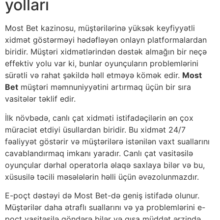
yolları
Most Bet kazinosu, müştərilərinə yüksək keyfiyyətli
xidmət göstərməyi hədəfləyən onlayn platformalardan
biridir. Müştəri xidmətlərindən dəstək almağın bir neçə
effektiv yolu var ki, bunlar oyunçuların problemlərini
sürətli və rahat şəkildə həll etməyə kömək edir.
Most
Bet
müştəri məmnuniyyətini artırmaq üçün bir sıra
vasitələr təklif edir.
İlk növbədə, canlı çat xidməti istifadəçilərin ən çox
müraciət etdiyi üsullardan biridir. Bu xidmət 24/7
fəaliyyət göstərir və müştərilərə istənilən vaxt suallarını
cavablandırmaq imkanı yaradır. Canlı çat vasitəsilə
oyunçular dərhal operatorla əlaqə saxlaya bilər və bu,
xüsusilə təcili məsələlərin həlli üçün əvəzolunmazdır.
E-poçt dəstəyi də Most Bet-də geniş istifadə olunur.
Müştərilər daha ətraflı suallarını və ya problemlərini e-
poçt vasitəsilə göndərə bilər və qısa müddət ərzində