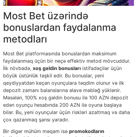
Most Bet üzərində
bonuslardan faydalanma
metodları
Most Bet platformasında bonuslardan maksimum
faydalanmaq üçün bir neçə effektiv metod mövcuddur.
İlk növbədə,
xoş gəldin bonusları
istifadəçilər üçün
böyük üstünlük təşkil edir. Bu bonuslar, yeni
qeydiyyatdan keçən oyunçulara təqdim olunur və ilk
depozit zamanı balanslarına əlavə məbləğ yüklənir.
Məsələn, 100% xoş gəldin bonusu ilə 100 AZN depozit
edən oyunçu hesabında 200 AZN ilə oyuna başlaya
bilər. Bu, yeni oyunçular üçün riskləri azaltmaq və daha
çox qazanmaq şansı yaradır.
Bir digər mühüm məqam isə
promokodların