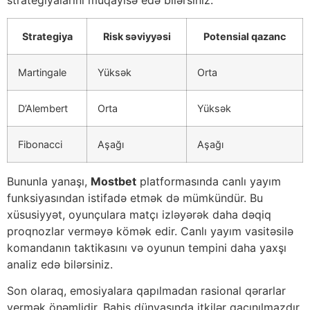
Strategiya
Risk səviyyəsi
Potensial qazanc
Martingale
Yüksək
Orta
D’Alembert
Orta
Yüksək
Fibonacci
Aşağı
Aşağı
Bununla yanaşı,
Mostbet
platformasında canlı yayım
funksiyasından istifadə etmək də mümkündür. Bu
xüsusiyyət, oyunçulara matçı izləyərək daha dəqiq
proqnozlar verməyə kömək edir. Canlı yayım vasitəsilə
komandanın taktikasını və oyunun tempini daha yaxşı
analiz edə bilərsiniz.
Son olaraq, emosiyalara qapılmadan rasional qərarlar
vermək önəmlidir. Bahis dünyasında itkilər qaçınılmazdır