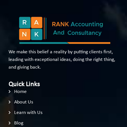
We make this belief a reality by putting clients first,
leading with exceptional ideas, doing the right thing,
and giving back.
Quick Links
Home
About Us
Learn with Us
Blog