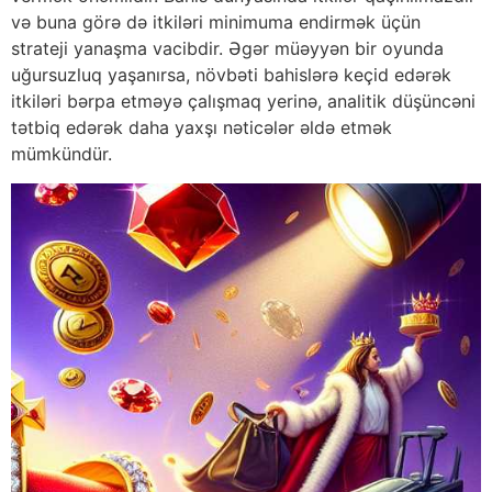
və buna görə də itkiləri minimuma endirmək üçün
strateji yanaşma vacibdir. Əgər müəyyən bir oyunda
uğursuzluq yaşanırsa, növbəti bahislərə keçid edərək
itkiləri bərpa etməyə çalışmaq yerinə, analitik düşüncəni
tətbiq edərək daha yaxşı nəticələr əldə etmək
mümkündür.