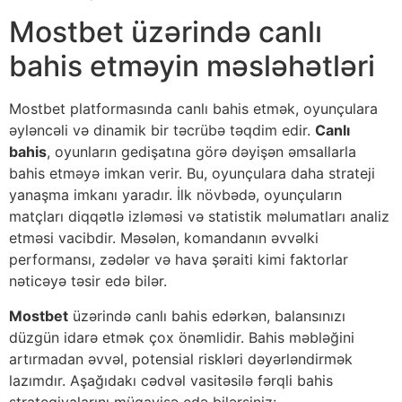
Mostbet üzərində canlı
bahis etməyin məsləhətləri
Mostbet platformasında canlı bahis etmək, oyunçulara
əyləncəli və dinamik bir təcrübə təqdim edir.
Canlı
bahis
, oyunların gedişatına görə dəyişən əmsallarla
bahis etməyə imkan verir. Bu, oyunçulara daha strateji
yanaşma imkanı yaradır. İlk növbədə, oyunçuların
matçları diqqətlə izləməsi və statistik məlumatları analiz
etməsi vacibdir. Məsələn, komandanın əvvəlki
performansı, zədələr və hava şəraiti kimi faktorlar
nəticəyə təsir edə bilər.
Mostbet
üzərində canlı bahis edərkən, balansınızı
düzgün idarə etmək çox önəmlidir. Bahis məbləğini
artırmadan əvvəl, potensial riskləri dəyərləndirmək
lazımdır. Aşağıdakı cədvəl vasitəsilə fərqli bahis
strategiyalarını müqayisə edə bilərsiniz: