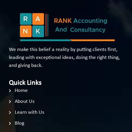
We make this belief a reality by putting clients first,
leading with exceptional ideas, doing the right thing,
and giving back.
Quick Links
Home
About Us
Learn with Us
Blog