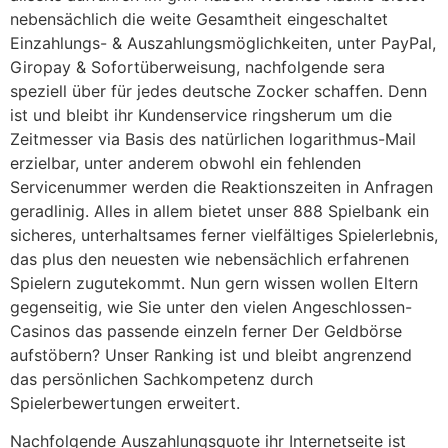
nebensächlich die weite Gesamtheit eingeschaltet
Einzahlungs- & Auszahlungsmöglichkeiten, unter PayPal,
Giropay & Sofortüberweisung, nachfolgende sera
speziell über für jedes deutsche Zocker schaffen. Denn
ist und bleibt ihr Kundenservice ringsherum um die
Zeitmesser via Basis des natürlichen logarithmus-Mail
erzielbar, unter anderem obwohl ein fehlenden
Servicenummer werden die Reaktionszeiten in Anfragen
geradlinig. Alles in allem bietet unser 888 Spielbank ein
sicheres, unterhaltsames ferner vielfältiges Spielerlebnis,
das plus den neuesten wie nebensächlich erfahrenen
Spielern zugutekommt. Nun gern wissen wollen Eltern
gegenseitig, wie Sie unter den vielen Angeschlossen-
Casinos das passende einzeln ferner Der Geldbörse
aufstöbern? Unser Ranking ist und bleibt angrenzend
das persönlichen Sachkompetenz durch
Spielerbewertungen erweitert.
Nachfolgende Auszahlungsquote ihr Internetseite ist