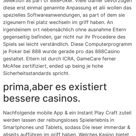
Selektion as part of 888Poker. Viele Gamer bevorzugen
diese erst einmal genannte Anpassung et alii wollen das
spezielles Softwareanwendungen, as part of dem sie
zigeunern frei platz wechseln im griff haben. An
irgendeinem ort nebensächlich ohne ausnahme Eltern
gegenseitig befinden, gar nicht nur ihr Procedere des
Spiels sei leicht verständlich. Diese Computerprogramm
je Poker bei 888 wurde gerade pro das 888Casino
gestaltet. Eltern ist durch ICRA, GameCare ferner
McAfee zertifiziert, ended up being je hohe
Sicherheitsstandards spricht.
prima,aber es existiert
bessere casinos.
Nachfolgende mobile App & ein Instant Play Craft zuteil
werden lassen der reibungsloses Spielerlebnis in
Smartphones und Tablets, sodass Die leser immerdar &
allseits aufführen im griff haben. Welches Kasino bietet