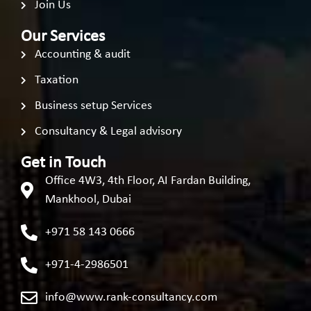
Join Us
Our Services
Accounting & audit
Taxation
Business setup Services
Consultancy & Legal advisory
Get in Touch
Office 4W3, 4th Floor, AI Fardan Building,
Mankhool, Dubai
+971 58 143 0666
+971-4-2986501
info@www.rank-consultancy.com