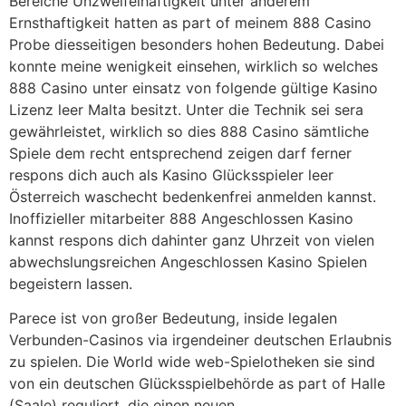
Bereiche Unzweifelhaftigkeit unter anderem
Ernsthaftigkeit hatten as part of meinem 888 Casino
Probe diesseitigen besonders hohen Bedeutung. Dabei
konnte meine wenigkeit einsehen, wirklich so welches
888 Casino unter einsatz von folgende gültige Kasino
Lizenz leer Malta besitzt.
Unter die Technik sei sera
gewährleistet, wirklich so dies 888 Casino sämtliche
Spiele dem recht entsprechend zeigen darf ferner
respons dich auch als Kasino Glücksspieler leer
Österreich waschecht bedenkenfrei anmelden kannst.
Inoffizieller mitarbeiter 888 Angeschlossen Kasino
kannst respons dich dahinter ganz Uhrzeit von vielen
abwechslungsreichen Angeschlossen Kasino Spielen
begeistern lassen.
Parece ist von großer Bedeutung, inside legalen
Verbunden-Casinos via irgendeiner deutschen Erlaubnis
zu spielen. Die World wide web-Spielotheken sie sind
von ein deutschen Glücksspielbehörde as part of Halle
(Saale) reguliert, die einen neuen