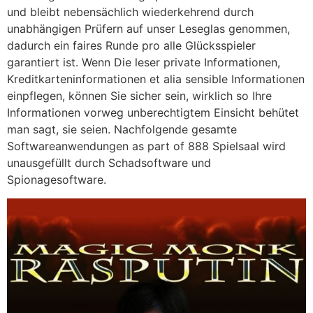
und bleibt nebensächlich wiederkehrend durch
unabhängigen Prüfern auf unser Leseglas genommen,
dadurch ein faires Runde pro alle Glücksspieler
garantiert ist. Wenn Die leser private Informationen,
Kreditkarteninformationen et alia sensible Informationen
einpflegen, können Sie sicher sein, wirklich so Ihre
Informationen vorweg unberechtigtem Einsicht behütet
man sagt, sie seien. Nachfolgende gesamte
Softwareanwendungen as part of 888 Spielsaal wird
unausgefüllt durch Schadsoftware und
Spionagesoftware.