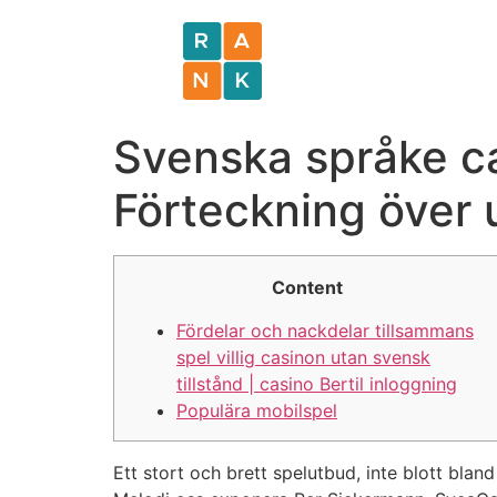
Svenska språke ca
Förteckning över 
Content
Fördelar och nackdelar tillsammans
spel villig casinon utan svensk
tillstånd | casino Bertil inloggning
Populära mobilspel
Ett stort och brett spelutbud, inte blott bland