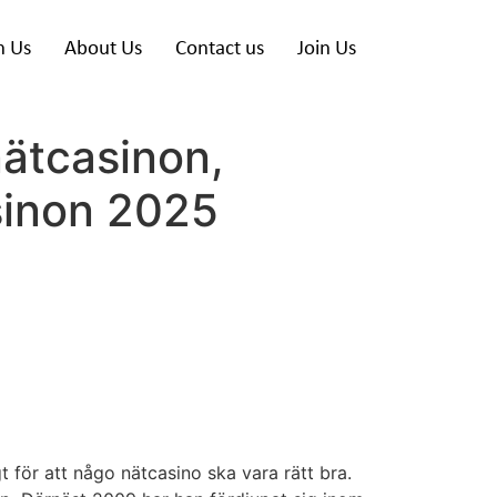
h Us
About Us
Contact us
Join Us
nätcasinon,
sinon 2025
gt för att någo nätcasino ska vara rätt bra.