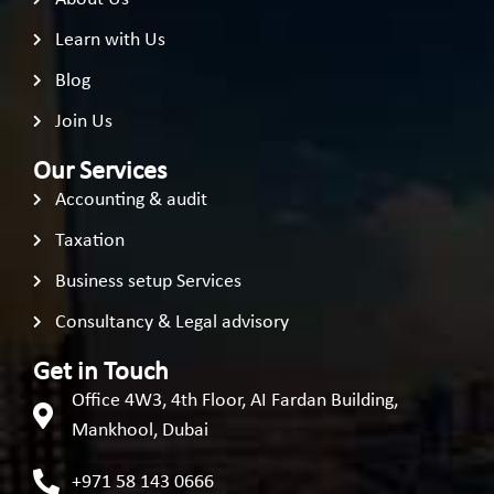
Learn with Us
Blog
Join Us
Our Services
Accounting & audit
Taxation
Business setup Services
Consultancy & Legal advisory
Get in Touch
Office 4W3, 4th Floor, AI Fardan Building,
Mankhool, Dubai
+971 58 143 0666