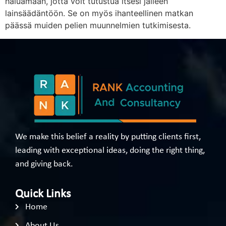
haluamaan, jotta voit tutustua itsesi jälleen
lainsäädäntöön. Se on myös ihanteellinen matkan
päässä muiden pelien muunnelmien tutkimisesta.
We make this belief a reality by putting clients first,
leading with exceptional ideas, doing the right thing,
and giving back.
Quick Links
Home
About Us