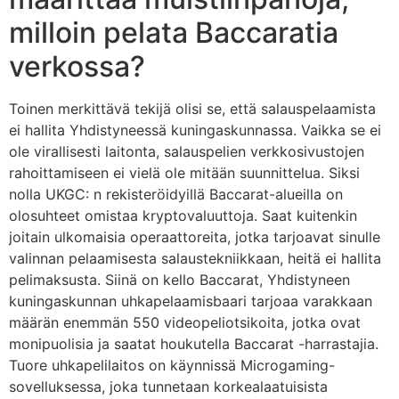
milloin pelata Baccaratia
verkossa?
Toinen merkittävä tekijä olisi se, että salauspelaamista
ei hallita Yhdistyneessä kuningaskunnassa. Vaikka se ei
ole virallisesti laitonta, salauspelien verkkosivustojen
rahoittamiseen ei vielä ole mitään suunnittelua. Siksi
nolla UKGC: n rekisteröidyillä Baccarat-alueilla on
olosuhteet omistaa kryptovaluuttoja. Saat kuitenkin
joitain ulkomaisia ​​operaattoreita, jotka tarjoavat sinulle
valinnan pelaamisesta salaustekniikkaan, heitä ei hallita
pelimaksusta. Siinä on kello Baccarat, Yhdistyneen
kuningaskunnan uhkapelaamisbaari tarjoaa varakkaan
määrän enemmän 550 videopeliotsikoita, jotka ovat
monipuolisia ja saatat houkutella Baccarat -harrastajia.
Tuore uhkapelilaitos on käynnissä Microgaming-
sovelluksessa, joka tunnetaan korkealaatuisista