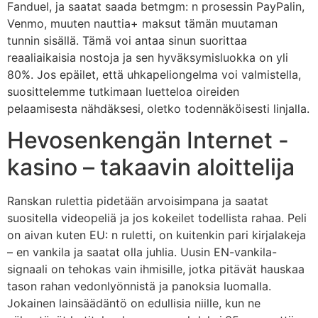
Fanduel, ja saatat saada betmgm: n prosessin PayPalin,
Venmo, muuten nauttia+ maksut tämän muutaman
tunnin sisällä. Tämä voi antaa sinun suorittaa
reaaliaikaisia ​​nostoja ja sen hyväksymisluokka on yli
80%. Jos epäilet, että uhkapeliongelma voi valmistella,
suosittelemme tutkimaan luetteloa oireiden
pelaamisesta nähdäksesi, oletko todennäköisesti linjalla.
Hevosenkengän Internet -
kasino – takaavin aloittelija
Ranskan rulettia pidetään arvoisimpana ja saatat
suositella videopeliä ja jos kokeilet todellista rahaa. Peli
on aivan kuten EU: n ruletti, on kuitenkin pari kirjalakeja
– en vankila ja saatat olla juhlia. Uusin EN-vankila-
signaali on tehokas vain ihmisille, jotka pitävät hauskaa
tason rahan vedonlyönnistä ja panoksia luomalla.
Jokainen lainsäädäntö on edullisia niille, kun ne