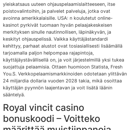
yleiskatsaus uuteen ohjauspelaamislaitteeseen, itse
poistovalintoihin, ja palvelet palveluja, jotka ovat
avoinna amerikkalaisille. USA: n koulutetut online-
kasinot pyrkivät tuomaan hyvän pelaajakeskeisen
merkityksen sinulle nautinnollisen, läpinäkyvän, ja
keskityt ohjauspelissä. Vaikka käyttäjästandardi
kehittyy, parhaat alustot ovat tosiasiallisesti lisäämällä
tarjoamalla paljon helpompaa rajapintoja,
käyttäjäystävällisellä on, ja voit järjestelmillä yksi tukea
suojattuja pelaamisia. Ottaen huomioon Statista, Fresh
You.S. Verkkopelaamismarkkinoiden odotetaan ylittävän
24 miljardia dollaria vuoden 2028 takia, mikä osoittaa
käyttäjän pyynnön laajentavan ja voit lisätä läänin
sääntelyä.
Royal vincit casino
bonuskoodi – Voitteko
määrittää muistiinpanoja,