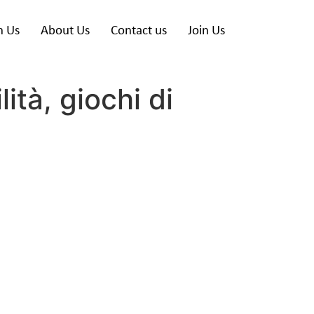
h Us
About Us
Contact us
Join Us
ità, giochi di