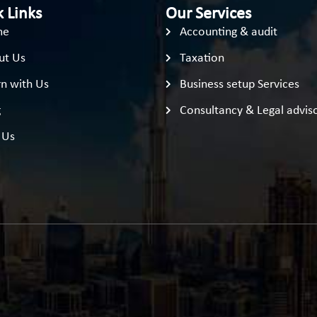
 Links
Our Services
me
Accounting & audit
ut Us
Taxation
n with Us
Business setup Services
g
Consultancy & Legal advis
 Us