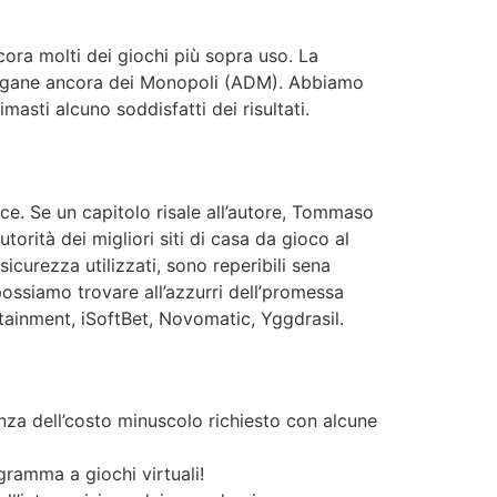
ora molti dei giochi più sopra uso.
La
 Dogane ancora dei Monopoli (ADM). Abbiamo
asti alcuno soddisfatti dei risultati.
ce. Se un capitolo risale all’autore, Tommaso
torità dei migliori siti di casa da gioco al
sicurezza utilizzati, sono reperibili sena
ossiamo trovare all’azzurri dell’promessa
rtainment, iSoftBet, Novomatic, Yggdrasil.
enza dell’costo minuscolo richiesto con alcune
gramma a giochi virtuali!