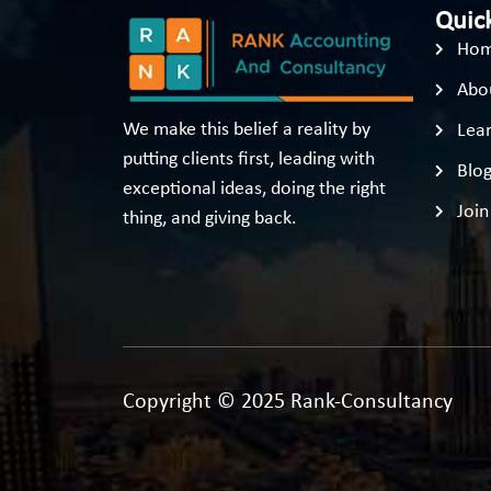
Quick
Ho
Abo
We make this belief a reality by
Lear
putting clients first, leading with
Blo
exceptional ideas, doing the right
Join
thing, and giving back.
Copyright © 2025 Rank-Consultancy