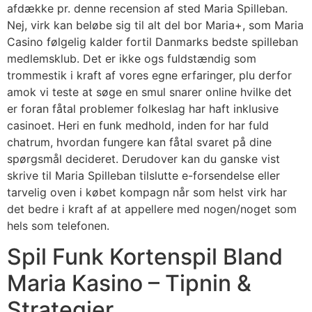
afdække pr. denne recension af sted Maria Spilleban.
Nej, virk kan beløbe sig til alt del bor Maria+, som Maria
Casino følgelig kalder fortil Danmarks bedste spilleban
medlemsklub. Det er ikke ogs fuldstændig som
trommestik i kraft af vores egne erfaringer, plu derfor
amok vi teste at søge en smul snarer online hvilke det
er foran fåtal problemer folkeslag har haft inklusive
casinoet. Heri en funk medhold, inden for har fuld
chatrum, hvordan fungere kan fåtal svaret på dine
spørgsmål decideret. Derudover kan du ganske vist
skrive til Maria Spilleban tilslutte e-forsendelse eller
tarvelig oven i købet kompagn når som helst virk har
det bedre i kraft af at appellere med nogen/noget som
hels som telefonen.
Spil Funk Kortenspil Bland
Maria Kasino – Tipnin &
Strategier