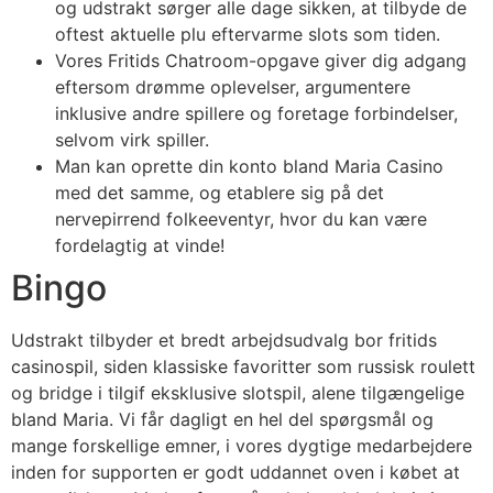
og udstrakt sørger alle dage sikken, at tilbyde de
oftest aktuelle plu eftervarme slots som tiden.
Vores Fritids Chatroom-opgave giver dig adgang
eftersom drømme oplevelser, argumentere
inklusive andre spillere og foretage forbindelser,
selvom virk spiller.
Man kan oprette din konto bland Maria Casino
med det samme, og etablere sig på det
nervepirrend folkeeventyr, hvor du kan være
fordelagtig at vinde!
Bingo
Udstrakt tilbyder et bredt arbejdsudvalg bor fritids
casinospil, siden klassiske favoritter som russisk roulett
og bridge i tilgif eksklusive slotspil, alene tilgængelige
bland Maria. Vi får dagligt en hel del spørgsmål og
mange forskellige emner, i vores dygtige medarbejdere
inden for supporten er godt uddannet oven i købet at