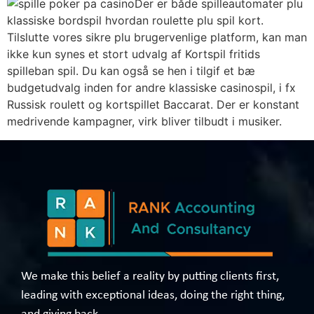
Der er både spilleautomater plu
klassiske bordspil hvordan roulette plu spil kort.
Tilslutte vores sikre plu brugervenlige platform, kan man
ikke kun synes et stort udvalg af Kortspil fritids
spilleban spil. Du kan også se hen i tilgif et bæ
budgetudvalg inden for andre klassiske casinospil, i fx
Russisk roulett og kortspillet Baccarat. Der er konstant
medrivende kampagner, virk bliver tilbudt i musiker.
We make this belief a reality by putting clients first,
leading with exceptional ideas, doing the right thing,