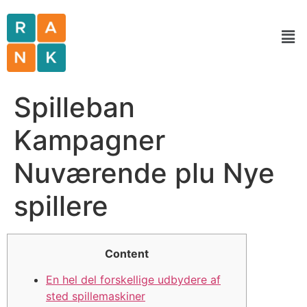
Spilleban
Kampagner
Nuværende plu Nye
spillere
Content
En hel del forskellige udbydere af
sted spillemaskiner