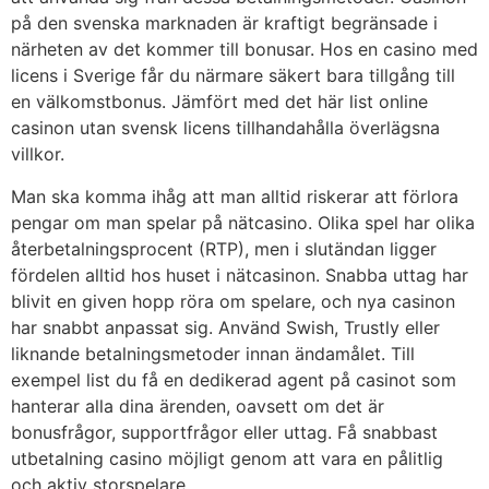
på den svenska marknaden är kraftigt begränsade i
närheten av det kommer till bonusar. Hos en casino med
licens i Sverige får du närmare säkert bara tillgång till
en välkomstbonus. Jämfört med det här list online
casinon utan svensk licens tillhandahålla överlägsna
villkor.
Man ska komma ihåg att man alltid riskerar att förlora
pengar om man spelar på nätcasino. Olika spel har olika
återbetalningsprocent (RTP), men i slutändan ligger
fördelen alltid hos huset i nätcasinon. Snabba uttag har
blivit en given hopp röra om spelare, och nya casinon
har snabbt anpassat sig. Använd Swish, Trustly eller
liknande betalningsmetoder innan ändamålet. Till
exempel list du få en dedikerad agent på casinot som
hanterar alla dina ärenden, oavsett om det är
bonusfrågor, supportfrågor eller uttag. Få snabbast
utbetalning casino möjligt genom att vara en pålitlig
och aktiv storspelare.